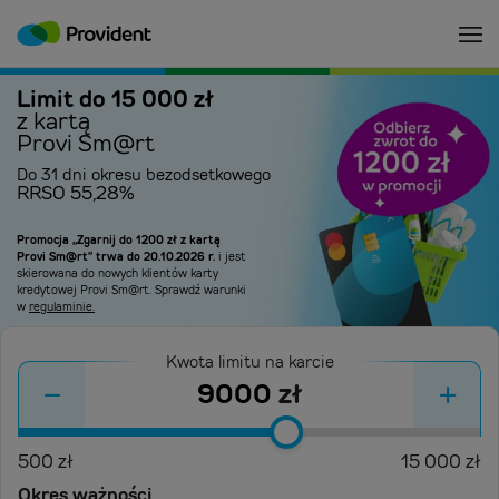
Limit do 15 000 zł
z kartą
Provi Sm@rt
Do 31 dni okresu bezodsetkowego
RRSO 55,28%
Promocja „Zgarnij do 1200 zł z kartą
Provi Sm@rt” trwa do 20.10.2026 r.
i jest
skierowana do nowych klientów karty
kredytowej Provi Sm@rt. Sprawdź warunki
w
regulaminie.
Kwota limitu na karcie
-
+
zł
500
zł
15 000
zł
Okres ważności