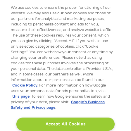
bezgotówkową dokonaną kartą kredytową. Kredytodawca nie nalicza
odsetek od Transakcji Płatniczych, jeśli klient spłaci je do końca
We use cookies to ensure the proper functioning of our
Miesięcznego Cyklu Rozliczeniowego Karty, w którym zostały wykonane.
website. We may also use our own cookies and those of
Okres bezodsetkowy może trwać maksymalnie 31 dni, w zależności od
our partners for analytical and marketing purposes,
długości danego Miesięcznego Cyklu Rozliczeniowego Karty.
including to personalize content and ads for you,
Promocja „Zgarnij do 1200 zł z kartą Provi Sm@rt” trwa do 20.10.2026 r. i
measure their effectiveness, and analyze website traffic.
jest skierowana do nowych klientów karty kredytowej Provi Sm@rt.
The use of these cookies requires your consent, which
Uczestnik promocji może otrzymać łącznie zwrot do 1200 zł, jeśli w
you can give by clicking “Accept All”. If you wish to use
czasie trwania promocji zawrze umowę o kartę kredytową Provi Sm@rt i
only selected categories of cookies, click “Cookie
spełni pozostałe warunki wskazane w regulaminie promocji. Regulamin
dostępny na www.provident.pl. Organizatorem promocji jest Provident
Settings”. You can withdraw your consent at any time by
Polska SA.
changing your preferences. Please note that using
cookies for these purposes involves the processing of
Wszelkie prawa zastrzeżone dla Provident Polska S.A. z siedzibą przy ul.
your personal data. The data controller is Provident S.A.,
Inflanckiej 4A, 00-189 Warszawa, wpisana przez Sąd Rejonowy dla m.st.
Warszawy, XII Wydział Gospodarczy Krajowego Rejestru Sądowego do
and in some cases, our partners as well. More
rejestru przedsiębiorców Krajowego Rejestru Sądowego pod numerem
information about our partners can be found in our
KRS 0000009389, zarejestrowana jako podatnik pod numerem NIP 525-
Cookie Policy
. For more information on how Google
15-71-292, o kapitale zakładowym w wysokości 142 900 000, 00 zł, który
uses your personal data for ads personalization, visit
został wpłacony w całości. Numer wpisu do rejestru krajowych instytucji
płatniczych: IP61/2024, organ nadzoru: Komisja Nadzoru Finansowego,
this page
. To learn how Google ensures the safety and
ul. Piękna 20, 00-549 Warszawa. Provident Polska S.A. przestrzega Zasad
privacy of your data, please visit
Google’s Business
Ładu Korporacyjnego dla Instytucji Nadzorowanej wydanych przez KNF.
Safety and Privacy page
.
Numer wpisu do Rejestru Instytucji Pożyczkowych prowadzonego przez
Komisję Nadzoru Finansowego: RIP000055.
Deklaracja dostępności
Accept All Cookies