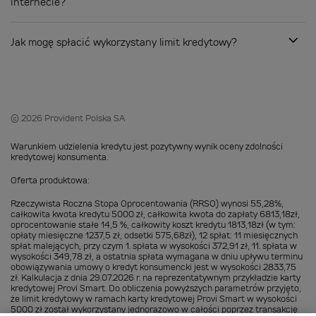
internecie?
Jak mogę spłacić wykorzystany limit kredytowy?
© 2026 Provident Polska SA
Warunkiem udzielenia kredytu jest pozytywny wynik oceny zdolności
kredytowej konsumenta.
Oferta produktowa:
Rzeczywista Roczna Stopa Oprocentowania (RRSO) wynosi 55,28%,
całkowita kwota kredytu 5000 zł, całkowita kwota do zapłaty 6813,18zł,
oprocentowanie stałe 14,5 %, całkowity koszt kredytu 1813,18zł (w tym:
opłaty miesięczne 1237,5 zł, odsetki 575,68zł), 12 spłat: 11 miesięcznych
spłat malejących, przy czym 1. spłata w wysokości 372,91 zł, 11. spłata w
wysokości 349,78 zł, a ostatnia spłata wymagana w dniu upływu terminu
obowiązywania umowy o kredyt konsumencki jest w wysokości 2833,75
zł. Kalkulacja z dnia 29.07.2026 r. na reprezentatywnym przykładzie karty
kredytowej Provi Smart. Do obliczenia powyższych parametrów przyjęto,
że limit kredytowy w ramach karty kredytowej Provi Smart w wysokości
5000 zł został wykorzystany jednorazowo w całości poprzez transakcję