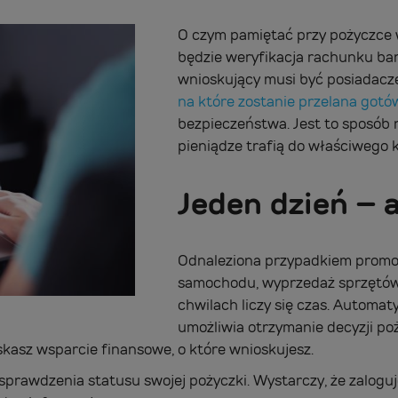
O czym pamiętać przy pożyczce 
będzie weryfikacja rachunku ba
wnioskujący musi być posiadac
na które zostanie przelana gotó
bezpieczeństwa. Jest to sposób 
pieniądze trafią do właściwego k
Jeden dzień – 
Odnaleziona przypadkiem promo
samochodu, wyprzedaż sprzętów
chwilach liczy się czas. Automa
umożliwia otrzymanie decyzji po
yskasz wsparcie finansowe, o które wnioskujesz.
prawdzenia statusu swojej pożyczki. Wystarczy, że zaloguje