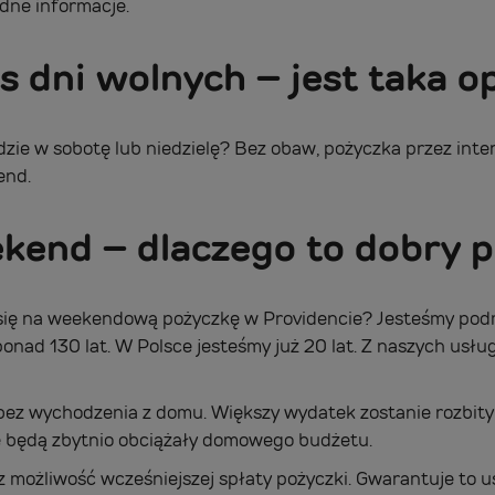
ędne informacje.
 dni wolnych – jest taka o
jdzie w sobotę lub niedzielę? Bez obaw, pożyczka przez int
end.
end – dlaczego to dobry 
się na weekendową pożyczkę w Providencie? Jesteśmy podm
onad 130 lat. W Polsce jesteśmy już 20 lat. Z naszych usłu
ez wychodzenia z domu. Większy wydatek zostanie rozbity 
nie będą zbytnio obciążały domowego budżetu.
z możliwość wcześniejszej spłaty pożyczki. Gwarantuje to