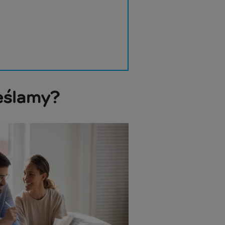
eślamy?