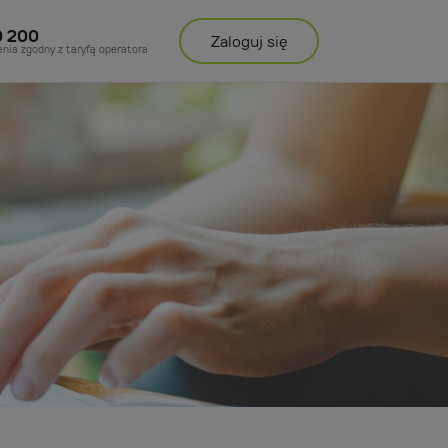
0 200
Zaloguj
się
enia zgodny z taryfą operatora