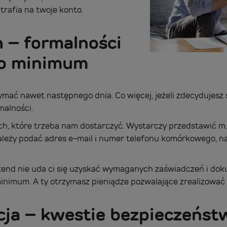
rafia na twoje konto.
h – formalności
o minimum
mać nawet następnego dnia. Co więcej, jeżeli zdecydujesz 
malności.
ych, które trzeba nam dostarczyć. Wystarczy przedstawić m
eży podać adres e-mail i numer telefonu komórkowego, na 
ekend nie uda ci się uzyskać wymaganych zaświadczeń i do
nimum. A ty otrzymasz pieniądze pozwalające zrealizować t
ja – kwestie bezpieczeńst