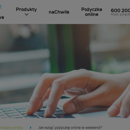
Produkty
Pożyczka
600 20
naChwile
online
Koszt połącz
wa
Nasze porady
Jak wziąć pożyczkę online w weekend?