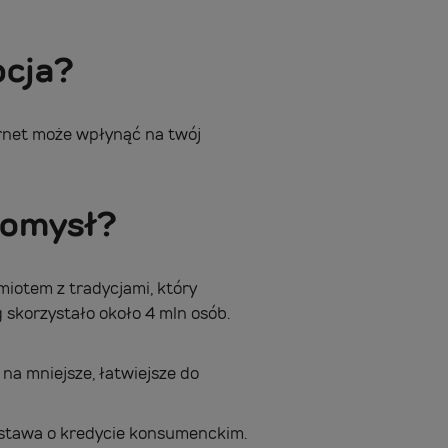
pcja?
ernet może wpłynąć na twój
pomysł?
iotem z tradycjami, który
g skorzystało około 4 mln osób.
na mniejsze, łatwiejsze do
 ustawa o kredycie konsumenckim.