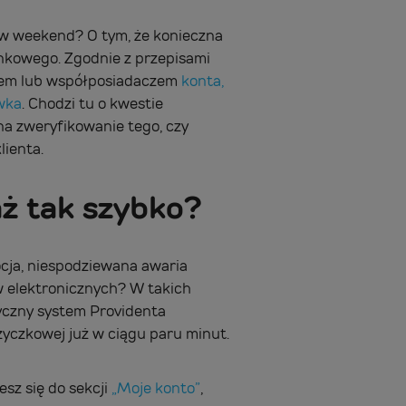
w weekend? O tym, że konieczna
nkowego. Zgodnie z przepisami
zem lub współposiadaczem
konta,
wka
. Chodzi tu o kwestie
na zweryfikowanie tego, czy
lienta.
aż tak szybko?
cja, niespodziewana awaria
 elektronicznych? W takich
tyczny system Providenta
życzkowej już w ciągu paru minut.
sz się do sekcji
„Moje konto”
,