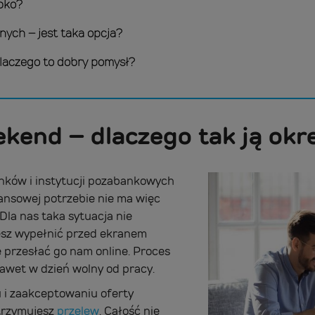
ybko?
nych – jest taka opcja?
laczego to dobry pomysł?
kend – dlaczego tak ją okr
nków i instytucji pozabankowych
ansowej potrzebie nie ma więc
Dla nas taka sytuacja nie
sz wypełnić przed ekranem
 przesłać go nam online. Proces
nawet w dzień wolny od pracy.
 i zaakceptowaniu oferty
otrzymujesz
przelew
. Całość nie