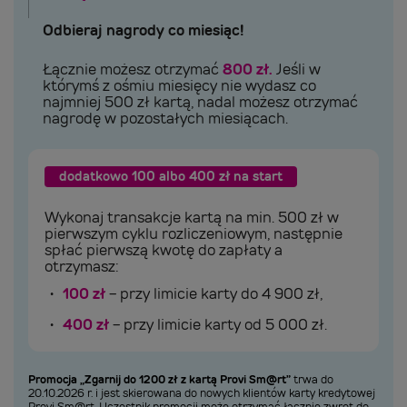
Odbieraj nagrody co miesiąc!
Łącznie możesz otrzymać
800 zł.
Jeśli w
którymś z ośmiu miesięcy nie wydasz co
najmniej 500 zł kartą, nadal możesz otrzymać
nagrodę w pozostałych miesiącach.
dodatkowo 100 albo 400 zł na start
Wykonaj transakcje kartą na min. 500 zł w
pierwszym cyklu rozliczeniowym, następnie
spłać pierwszą kwotę do zapłaty a
otrzymasz:
100 zł
- przy limicie karty do 4 900 zł,
400 zł
- przy limicie karty od 5 000 zł.
Promocja „Zgarnij do 1200 zł z kartą Provi Sm@rt”
trwa do
20.10.2026 r. i jest skierowana do nowych klientów karty kredytowej
Provi Sm@rt. Uczestnik promocji może otrzymać łącznie zwrot do