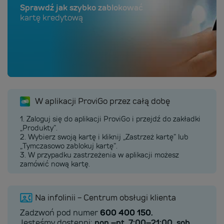
Sprawdź jak szybko zablokować
kartę kredytową
W aplikacji ProviGo przez całą dobę
1. Zaloguj się do aplikacji ProviGo i przejdź do zakładki
„Produkty”.
2. Wybierz swoją kartę i kliknij „Zastrzeż kartę” lub
„Tymczasowo zablokuj kartę”.
3. W przypadku zastrzeżenia w aplikacji możesz
zamówić nową kartę.
Na infolinii - Centrum obsługi klienta
Zadzwoń pod numer
600 400 150.
Jesteśmy dostępni:
pon.–pt. 7:00–21:00, sob.