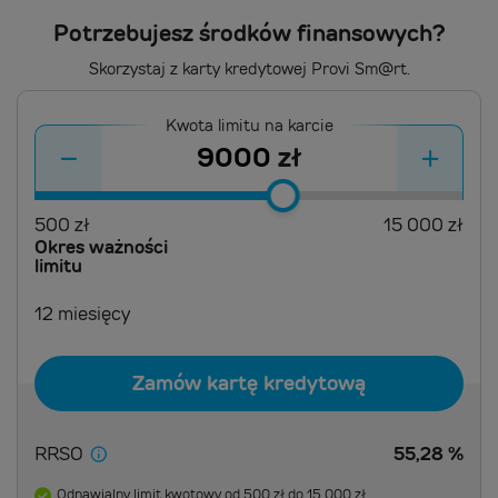
Potrzebujesz środków finansowych?
Skorzystaj z karty kredytowej Provi Sm@rt.
Kwota limitu na karcie
-
+
zł
500
zł
15 000
zł
Okres ważności
limitu
12 miesięcy
Zamów kartę kredytową
RRSO
55,28
%
Odnawialny limit kwotowy od 500 zł do 15 000 zł