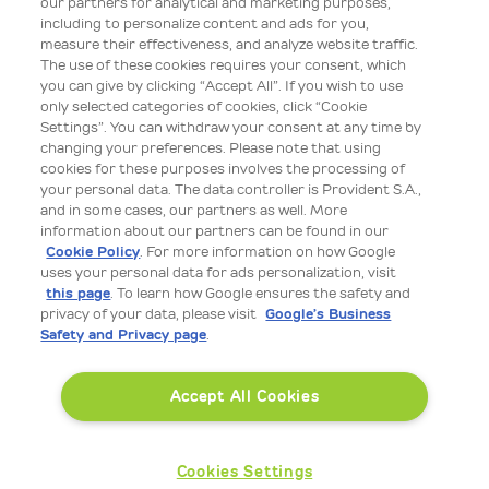
our partners for analytical and marketing purposes,
spełni pozostałe warunki wskazane w regulaminie promocji. Regulamin
including to personalize content and ads for you,
dostępny na www.provident.pl. Organizatorem promocji jest Provident
measure their effectiveness, and analyze website traffic.
Polska SA.
The use of these cookies requires your consent, which
Wszelkie prawa zastrzeżone dla Provident Polska S.A. z siedzibą przy ul.
you can give by clicking “Accept All”. If you wish to use
Inflanckiej 4A, 00-189 Warszawa, wpisana przez Sąd Rejonowy dla m.st.
only selected categories of cookies, click “Cookie
Warszawy, XII Wydział Gospodarczy Krajowego Rejestru Sądowego do
Settings”. You can withdraw your consent at any time by
rejestru przedsiębiorców Krajowego Rejestru Sądowego pod numerem
KRS 0000009389, zarejestrowana jako podatnik pod numerem NIP 525-
changing your preferences. Please note that using
15-71-292, o kapitale zakładowym w wysokości 142 900 000, 00 zł, który
cookies for these purposes involves the processing of
został wpłacony w całości. Numer wpisu do rejestru krajowych instytucji
your personal data. The data controller is Provident S.A.,
płatniczych: IP61/2024, organ nadzoru: Komisja Nadzoru Finansowego,
and in some cases, our partners as well. More
ul. Piękna 20, 00-549 Warszawa. Provident Polska S.A. przestrzega Zasad
Ładu Korporacyjnego dla Instytucji Nadzorowanej wydanych przez KNF.
information about our partners can be found in our
Numer wpisu do Rejestru Instytucji Pożyczkowych prowadzonego przez
Cookie Policy
. For more information on how Google
Komisję Nadzoru Finansowego: RIP000055.
uses your personal data for ads personalization, visit
this page
. To learn how Google ensures the safety and
Deklaracja dostępności
privacy of your data, please visit
Google’s Business
Safety and Privacy page
.
Accept All Cookies
Cookies Settings