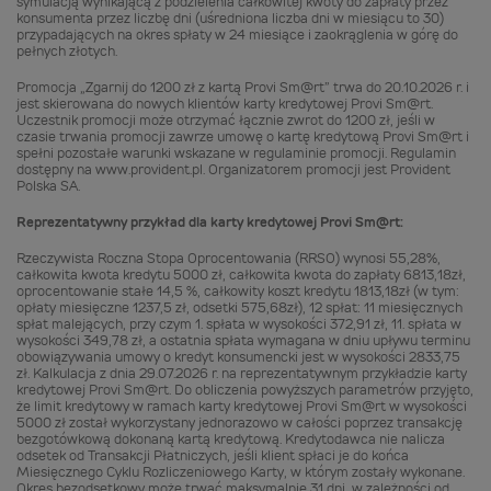
symulacją wynikającą z podzielenia całkowitej kwoty do zapłaty przez
konsumenta przez liczbę dni (uśredniona liczba dni w miesiącu to 30)
przypadających na okres spłaty w 24 miesiące i zaokrąglenia w górę do
pełnych złotych.
Promocja „Zgarnij do 1200 zł z kartą Provi Sm@rt” trwa do 20.10.2026 r. i
jest skierowana do nowych klientów karty kredytowej Provi Sm@rt.
Uczestnik promocji może otrzymać łącznie zwrot do 1200 zł, jeśli w
czasie trwania promocji zawrze umowę o kartę kredytową Provi Sm@rt i
spełni pozostałe warunki wskazane w regulaminie promocji. Regulamin
dostępny na www.provident.pl. Organizatorem promocji jest Provident
Polska SA.
Reprezentatywny przykład dla karty kredytowej Provi Sm@rt:
Rzeczywista Roczna Stopa Oprocentowania (RRSO) wynosi 55,28%,
całkowita kwota kredytu 5000 zł, całkowita kwota do zapłaty 6813,18zł,
oprocentowanie stałe 14,5 %, całkowity koszt kredytu 1813,18zł (w tym:
opłaty miesięczne 1237,5 zł, odsetki 575,68zł), 12 spłat: 11 miesięcznych
spłat malejących, przy czym 1. spłata w wysokości 372,91 zł, 11. spłata w
wysokości 349,78 zł, a ostatnia spłata wymagana w dniu upływu terminu
obowiązywania umowy o kredyt konsumencki jest w wysokości 2833,75
zł. Kalkulacja z dnia 29.07.2026 r. na reprezentatywnym przykładzie karty
kredytowej Provi Sm@rt. Do obliczenia powyższych parametrów przyjęto,
że limit kredytowy w ramach karty kredytowej Provi Sm@rt w wysokości
5000 zł został wykorzystany jednorazowo w całości poprzez transakcję
bezgotówkową dokonaną kartą kredytową. Kredytodawca nie nalicza
odsetek od Transakcji Płatniczych, jeśli klient spłaci je do końca
Miesięcznego Cyklu Rozliczeniowego Karty, w którym zostały wykonane.
Okres bezodsetkowy może trwać maksymalnie 31 dni, w zależności od