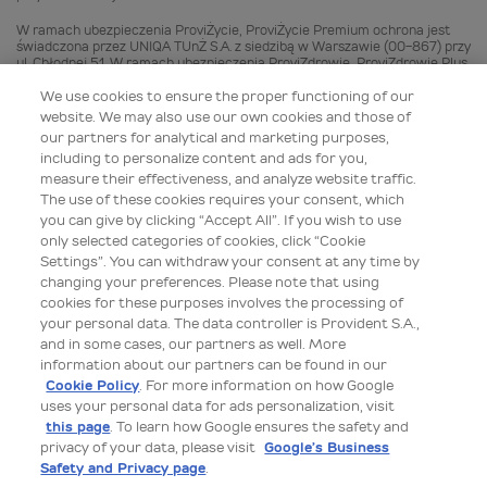
W ramach ubezpieczenia ProviŻycie, ProviŻycie Premium ochrona jest
świadczona przez UNIQA TUnŻ S.A. z siedzibą w Warszawie (00-867) przy
ul. Chłodnej 51. W ramach ubezpieczenia ProviZdrowie, ProviZdrowie Plus
oraz w ramach Ubezpieczeń komunikacyjnych ochrona jest świadczona
We use cookies to ensure the proper functioning of our
przez UNIQA TU S.A. z siedzibą w Warszawie (00-867) przy ul. Chłodnej
51. W ramach ubezpieczenia ProviŻyj Zdrowo oraz ŻyjZdrowo Plus,
website. We may also use our own cookies and those of
ochrona jest świadczona przez UNIQA TUnŻ S.A. z siedzibą w Warszawie
our partners for analytical and marketing purposes,
(00-867) przy ul. Chłodnej 51 oraz przez UNIQA TU S.A. z siedzibą w
including to personalize content and ads for you,
Warszawie (00-867) przy ul. Chłodnej 51.
measure their effectiveness, and analyze website traffic.
Provident Polska SA jest agentem ubezpieczeniowym wpisanym do
The use of these cookies requires your consent, which
Rejestru Agentów Ubezpieczeniowych pod numerem RAU 11235060/A.
you can give by clicking “Accept All”. If you wish to use
only selected categories of cookies, click “Cookie
Provident Polska SA zajął 1 miejsce w kategorii Instytucja Pożyczkowa
Settings”. You can withdraw your consent at any time by
Roku Loan Magazine Awards 2024 w dniu 15.02.2024 r. Szczegóły są
changing your preferences. Please note that using
dostępne na stronie: https://loanmagazine.pl/provident-polska-
instytucja-pozyczkowa-roku-loan-magazine-awards-2024/. Nagroda
cookies for these purposes involves the processing of
przyznana przez podmiot niezależny od Provident Polska SA.
your personal data. The data controller is Provident S.A.,
and in some cases, our partners as well. More
Provident Polska S.A. 16 czerwca 2025 r. przyjęła do stosowania Dobre
information about our partners can be found in our
Praktyki w zakresie Dystrybucji Usług przez Instytucje pożyczkowe:
https://zpf.pl/etyka/dobre-praktyki-w-zakresie-vas/.
Cookie Policy
. For more information on how Google
uses your personal data for ads personalization, visit
Wszelkie prawa zastrzeżone dla Provident Polska S.A. z siedzibą przy ul.
this page
. To learn how Google ensures the safety and
Inflanckiej 4A, 00-189 Warszawa, wpisana przez Sąd Rejonowy dla m.st.
privacy of your data, please visit
Google’s Business
Warszawy, XII Wydział Gospodarczy Krajowego Rejestru Sądowego do
Safety and Privacy page
.
rejestru przedsiębiorców Krajowego Rejestru Sądowego pod numerem
KRS 0000009389, zarejestrowana jako podatnik pod numerem NIP 525-