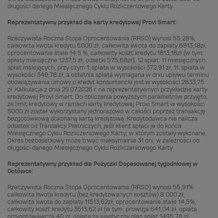
długości danego Miesięcznego Cyklu Rozliczeniowego Karty.
Reprezentatywny przykład dla karty kredytowej Provi Smart:
Rzeczywista Roczna Stopa Oprocentowania (RRSO) wynosi 55,28%,
całkowita kwota kredytu 5000 zł, całkowita kwota do zapłaty 6813,18zł,
oprocentowanie stałe 14,5 %, całkowity koszt kredytu 1813,18zł (w tym:
opłaty miesięczne 1237,5 zł, odsetki 575,68zł), 12 spłat: 11 miesięcznych
spłat malejących, przy czym 1. spłata w wysokości 372,91 zł, 11. spłata w
wysokości 349,78 zł, a ostatnia spłata wymagana w dniu upływu terminu
obowiązywania umowy o kredyt konsumencki jest w wysokości 2833,75
zł. Kalkulacja z dnia 29.07.2026 r. na reprezentatywnym przykładzie karty
kredytowej Provi Smart. Do obliczenia powyższych parametrów przyjęto,
że limit kredytowy w ramach karty kredytowej Provi Smart w wysokości
5000 zł został wykorzystany jednorazowo w całości poprzez transakcję
bezgotówkową dokonaną kartą kredytową. Kredytodawca nie nalicza
odsetek od Transakcji Płatniczych, jeśli klient spłaci je do końca
Miesięcznego Cyklu Rozliczeniowego Karty, w którym zostały wykonane.
Okres bezodsetkowy może trwać maksymalnie 31 dni, w zależności od
długości danego Miesięcznego Cyklu Rozliczeniowego Karty.
Reprezentatywny przykład dla Pożyczki Dopasowanej tygodniowej w
Gotówce:
Rzeczywista Roczna Stopa Oprocentowania (RRSO) wynosi 55,91%
całkowita kwota kredytu (bez kredytowanych kosztów) 8 000 zł,
całkowita kwota do zapłaty 11513,62zł, oprocentowanie stałe 14,5%,
całkowity koszt kredytu 3513,62 zł (w tym: prowizja 641,04 zł, opłata
przygotowawcza 40 zł, opłata za elastyczny plan spłat 1495,76 zł,