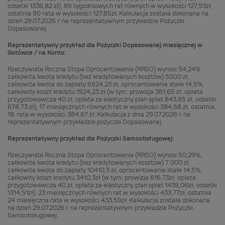
odsetki 1336,82 zł), 89 tygodniowych rat równych w wysokości 127,93zł,
ostatnia 90 rata w wysokości 127,85zł. Kalkulacja została dokonana na
dzień 29.07.2026 r. na reprezentatywnym przykładzie Pożyczki
Dopasowanej.
Reprezentatywny przykład dla Pożyczki Dopasowanej miesięcznej w
Gotówce / na Konto:
Rzeczywista Roczna Stopa Oprocentowania (RRSO) wynosi 54,24%
całkowita kwota kredytu (bez kredytowanych kosztów) 5000 zł,
całkowita kwota do zapłaty 6924,23 zł, oprocentowanie stałe 14,5%,
całkowity koszt kredytu 1924,23 zł (w tym: prowizja 361,65 zł, opłata
przygotowawcza 40 zł, opłata za elastyczny plan spłat 843,85 zł, odsetki
678,73 zł), 17 miesięcznych równych rat w wysokości 384,68 zł, ostatnia,
18. rata w wysokości 384,67 zł. Kalkulacja z dnia 29.07.2026 r. na
reprezentatywnym przykładzie pożyczki Dopasowanej.
Reprezentatywny przykład dla Pożyczki Samoobsługowej:
Rzeczywista Roczna Stopa Oprocentowania (RRSO) wynosi 50,29%,
całkowita kwota kredytu (bez kredytowanych kosztów) 7 000 zł,
całkowita kwota do zapłaty 10410,3 zł, oprocentowanie stałe 14,5%,
całkowity koszt kredytu 3410,3zł (w tym: prowizja 616,73zł, opłata
przygotowawcza 40 zł, opłata za elastyczny plan spłat 1439,06zł, odsetki
1314,51zł), 23 miesięcznych równych rat w wysokości 433,77zł, ostatnia
24 miesięczna rata w wysokości 433,59zł. Kalkulacja została dokonana
na dzień 29.07.2026 r. na reprezentatywnym przykładzie Pożyczki
Samoobsługowej.