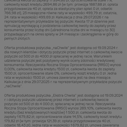
całkowita kwota do zapłaty 11 994,86 zł, oprocentowanie stałe 7%,
całkowity koszt kredytu 2694,86 zł (w tym: prowizja 1887,88 zł, opłata
przygotowawcza 40 zł, opłata za elastyczny plan spłat 0 zł, odsetki
766,98 zł), 23 miesięczne równe raty w wysokości 499,79 zł, ostatnia,
24. rata w wysokości 499,69 zł. Kalkulacja z dnia 29.07.2026 r. na
reprezentatywnym przykładzie tej pożyczki. Kwota 17 zł dziennie jest
symulacją wynikającą z podzielenia całkowitej kwoty do zapłaty przez
konsumenta przez liczbę dni (uśredniona liczba dni w miesiącu to 30)
przypadających na okres spłaty w 24 miesiące i zaokrąglenia w górę do
pełnych złotych.
Oferta produktowa pożyczka „naChwile” jest dostępna od 19.09.2024 r.
dla nowych klientów i dotyczy pożyczki przez internet o całkowitej kwocie
pożyczki od 500 zł do 4000 zł spłacanej w jednej racie. Warunkiem
udzielenia pożyczki jest pozytywny wynik oceny zdolności kredytowej
konsumenta. Rzeczywista Roczna Stopa Oprocentowania (RRSO) wynosi
0,00%, całkowita kwota kredytu 1500 zł, całkowita kwota do zapłaty
1500 zł, oprocentowanie stałe 0%, całkowity koszt kredytu 0 zł. Jedna
rata w wysokości 1500 zł, umowa zawierana jest na dwa miesiące.
Kalkulacja z dnia 29.07.2025 r. na reprezentatywnym przykładzie pożyczki
„naChwile”.
Oferta produktowa pożyczka „Ekstra Chwila” jest dostępna od 19.09.2024
r. i dotyczy pożyczki udzielanej przez internet o całkowitej kwocie
pożyczki od 500 zł do 4 000 zł, spłacanej w jednej racie. Rzeczywista
Roczna Stopa Oprocentowania (RRSO) wynosi 289,10%, całkowita kwota
kredytu (bez kredytowanych kosztów) 1 500 zł, całkowita kwota do
zapłaty 1 679,82 zł, oprocentowanie stałe 14,5%, całkowity koszt kredytu
179,82 zł (w tym: prowizja 121,39 zł, opłata przygotowawcza 40 zł,
odsetki 18,43 zł). Jedna rata w wysokości 1 679,82 zł, umowa zawierana