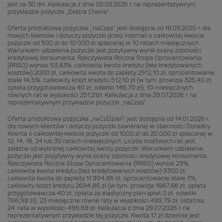
jest na 30 dni. Kalkulacja z dnia 05.03.2026 r. na reprezentatywnym
przykładzie pożyczki „Ekstra Chwila”.
Oferta produktowa pożyczka „naCzas” jest dostępna od 18.09.2025 r. dla
nowych klientów i dotyczy pożyczki przez internet o całkowitej kwocie
pożyczki od 500 zł do 10 000 zł spłacanej w 10 ratach miesięcznych.
Warunkiem udzielenia pożyczki jest pozytywny wynik oceny zdolności
kredytowej konsumenta. Rzeczywista Roczna Stopa Oprocentowania
(RRSO) wynosi 53,83%, całkowita kwota kredytu (bez kredytowanych
kosztów) 2000 zł, całkowita kwota do zapłaty 2512,10 zł, oprocentowanie
stałe 14,5%, całkowity koszt kredytu 512,10 zł (w tym: prowizja 325,40 zł,
opłata przygotowawcza 40 zł, odsetki 146,70 zł), 10 miesięcznych
równych rat w wysokości 251,21zł. Kalkulacja z dnia 29.07.2026 r. na
reprezentatywnym przykładzie pożyczki „naCzas”.
Oferta produktowa pożyczka „naCoDzień” jest dostępna od 14.01.2026 r.
dla nowych klientów i dotyczy pożyczki zawieranej w obecności Doradcy
Klienta o całkowitej kwocie pożyczki od 1000 zł do 20 000 zł spłacanej w
12, 14, 18, 24 lub 30 ratach miesięcznych. Liczba możliwych rat jest
zależna od wybranej całkowitej kwoty pożyczki. Warunkiem udzielenia
pożyczki jest pozytywny wynik oceny zdolności kredytowej konsumenta.
Rzeczywista Roczna Stopa Oprocentowania (RRSO) wynosi 29%,
całkowita kwota kredytu (bez kredytowanych kosztów) 9300 zł,
całkowita kwota do zapłaty 11 994,86 zł, oprocentowanie stałe 7%,
całkowity koszt kredytu 2694,86 zł (w tym: prowizja 1887,88 zł, opłata
przygotowawcza 40 zł, opłata za elastyczny plan spłat 0 zł, odsetki
766,98 zł), 23 miesięczne równe raty w wysokości 499,79 zł, ostatnia,
24. rata w wysokości 499,69 zł. Kalkulacja z dnia 29.07.2026 r. na
reprezentatywnym przykładzie tej pożyczki. Kwota 17 zł dziennie jest