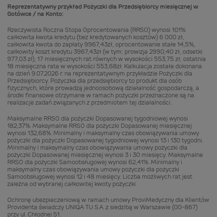
Reprezentatywny przykład Pożyczki dla Przedsiębiorcy miesięcznej w
Gotówce / na Konto:
Rzeczywista Roczna Stopa Oprocentowania (RRSO) wynosi 101%
całkowita kwota kredytu (bez kredytowanych kosztów) 6 000 zł,
całkowita kwota do zapłaty 9967,43zł, oprocentowanie stałe 14,5%,
całkowity koszt kredytu 3967,43zł (w tym: prowizja 2990,40 zł, odsetki
977,03 zł), 17 miesięcznych rat równych w wysokości 553,75 zł, ostatnia
18 miesięczna rata w wysokości 553,68zł. Kalkulacja została dokonana
na dzień 9.07.2026 r. na reprezentatywnym przykładzie Pożyczki dla
Przedsiębiorcy. Pożyczka dla przedsiębiorcy to produkt dla osób
fizycznych, które prowadzą jednoosobową działalność gospodarczą, a
środki finansowe otrzymane w ramach pożyczki przeznaczone są na
realizacje zadań związanych z przedmiotem tej działalności.
Maksymalne RRSO dla pożyczki Dopasowanej tygodniowej wynosi
182,37%. Maksymalne RRSO dla pożyczki Dopasowanej miesięcznej
wynosi 132,68%. Minimalny i maksymalny czas obowiązywania umowy
pożyczki dla pożyczki Dopasowanej tygodniowej wynosi 13 i 130 tygodni.
Minimalny i maksymalny czas obowiązywania umowy pożyczki dla
pożyczki Dopasowanej miesięcznej wynosi 3 i 30 miesięcy. Maksymalne
RRSO dla pożyczki Samoobsługowej wynosi 62,41%. Minimalny i
maksymalny czas obowiązywania umowy pożyczki dla pożyczki
Samoobsługowej wynosi 12 i 48 miesięcy. Liczba możliwych rat jest
zależna od wybranej całkowitej kwoty pożyczki.
Ochronę ubezpieczeniową w ramach umowy ProviMedyczny dla Klientów
Providenta świadczy UNIQA TU S.A. z siedzibą w Warszawie (00-867)
przy ul. Chłodnej 51.