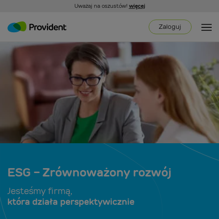
Uważaj na oszustów!
więcej
Zaloguj
ESG - Zrównoważony rozwój
Jesteśmy firmą,
która działa perspektywicznie