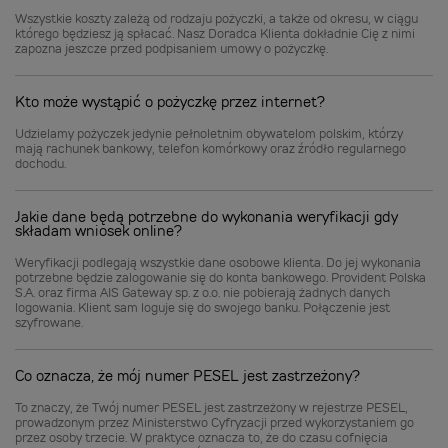
Wszystkie koszty zależą od rodzaju pożyczki, a także od okresu, w ciągu
którego będziesz ją spłacać. Nasz Doradca Klienta dokładnie Cię z nimi
zapozna jeszcze przed podpisaniem umowy o pożyczkę.
Kto może wystąpić o pożyczkę przez internet?
Udzielamy pożyczek jedynie pełnoletnim obywatelom polskim, którzy
mają rachunek bankowy, telefon komórkowy oraz źródło regularnego
dochodu.
Jakie dane będą potrzebne do wykonania weryfikacji gdy
składam wniosek online?
Weryfikacji podlegają wszystkie dane osobowe klienta. Do jej wykonania
potrzebne będzie zalogowanie się do konta bankowego. Provident Polska
S.A. oraz firma AIS Gateway sp. z o.o. nie pobierają żadnych danych
logowania. Klient sam loguje się do swojego banku. Połączenie jest
szyfrowane.
Co oznacza, że mój numer PESEL jest zastrzeżony?
To znaczy, że Twój numer PESEL jest zastrzeżony w rejestrze PESEL,
prowadzonym przez Ministerstwo Cyfryzacji przed wykorzystaniem go
przez osoby trzecie. W praktyce oznacza to, że do czasu cofnięcia