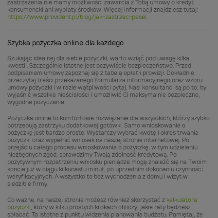
zastrzeżenia nie mamy możliwości zawarcia z Tobą umowy o kredyt
konsumencki ani wypłaty środków. Więcej informacji znajdziesz tutaj:
https://www.provident.pl/blog/jak-zastrzec-pesel
.
Szybka pożyczka online dla każdego
Szukając idealnej dla siebie pożyczki, warto wziąć pod uwagę kilka
kwestii. Szczególnie istotne jest oczywiście bezpieczeństwo. Przed
podpisaniem umowy zapoznaj się z tabelą opłat i prowizji. Dokładnie
przeczytaj treści przekazanego formularza informacyjnego oraz wzoru
umowy pożyczki i w razie wątpliwości pytaj. Nasi konsultanci są po to, by
wyjaśnić wszelkie nieścisłości i umożliwić Ci maksymalnie bezpieczne,
wygodne pożyczanie.
Pożyczka online to komfortowe rozwiązanie dla wszystkich, którzy szybko
potrzebują zastrzyku dodatkowej gotówki. Samo wnioskowanie o
pożyczkę jest bardzo proste. Wystarczy wybrać kwotę i okres trwania
pożyczki oraz wypełnić wniosek na naszej stronie internetowej. Po
przejściu całego procesu wnioskowania o pożyczkę, w tym udzieleniu
niezbędnych zgód, sprawdzimy Twoją zdolność kredytową. Po
pozytywnym rozpatrzeniu wniosku pieniądze mogą znaleźć się na Twoim
koncie już w ciągu kilkunastu minut, po uprzednim dokonaniu czynności
weryfikacyjnych. A wszystko to bez wychodzenia z domu i wizyt w
siedzibie firmy.
Co ważne, na naszej stronie możesz również skorzystać z
kalkulatora
pożyczki
, który w kilku prostych krokach obliczy, jakie raty będziesz
spłacać. To istotne z punktu widzenia planowania budżetu. Pamiętaj, że