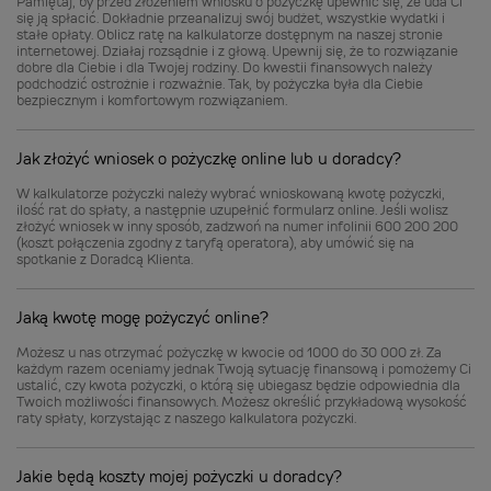
Pamiętaj, by przed złożeniem wniosku o pożyczkę upewnić się, że uda Ci
się ją spłacić. Dokładnie przeanalizuj swój budżet, wszystkie wydatki i
stałe opłaty. Oblicz ratę na kalkulatorze dostępnym na naszej stronie
internetowej. Działaj rozsądnie i z głową. Upewnij się, że to rozwiązanie
dobre dla Ciebie i dla Twojej rodziny. Do kwestii finansowych należy
podchodzić ostrożnie i rozważnie. Tak, by pożyczka była dla Ciebie
bezpiecznym i komfortowym rozwiązaniem.
Jak złożyć wniosek o pożyczkę online lub u doradcy?
W kalkulatorze pożyczki należy wybrać wnioskowaną kwotę pożyczki,
ilość rat do spłaty, a następnie uzupełnić formularz online. Jeśli wolisz
złożyć wniosek w inny sposób, zadzwoń na numer infolinii 600 200 200
(koszt połączenia zgodny z taryfą operatora), aby umówić się na
spotkanie z Doradcą Klienta.
Jaką kwotę mogę pożyczyć online?
Możesz u nas otrzymać pożyczkę w kwocie od 1000 do 30 000 zł. Za
każdym razem oceniamy jednak Twoją sytuację finansową i pomożemy Ci
ustalić, czy kwota pożyczki, o którą się ubiegasz będzie odpowiednia dla
Twoich możliwości finansowych. Możesz określić przykładową wysokość
raty spłaty, korzystając z naszego kalkulatora pożyczki.
Jakie będą koszty mojej pożyczki u doradcy?