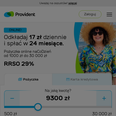
Uważaj na oszustów!
więcej
Zaloguj
ONLINE!
17 zł
Odkładaj
dziennie
24 miesiące.
i spłać w
Pożyczka online naCoDzień
od 1000 zł do 30 000 zł
RRSO 29%
Pożyczka
Karta kredytowa
Na jaką kwotę?
-
+
zł
500
zł
30 000
zł