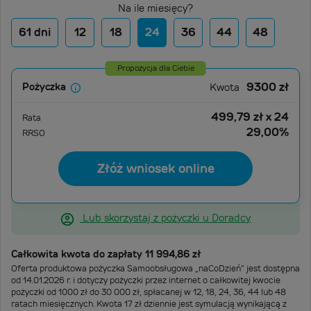
Na ile miesięcy?
61 dni
12
18
24
36
44
48
Propozycja dla Ciebie
9300
zł
Pożyczka
Kwota
499,79
zł
x 24
Rata
29,00
%
RRSO
Złóż wniosek online
Lub skorzystaj z pożyczki u Doradcy
Całkowita kwota do zapłaty
11 994,86
zł
Oferta produktowa pożyczka Samoobsługowa „naCoDzień” jest dostępna
od 14.01.2026 r. i dotyczy pożyczki przez internet o całkowitej kwocie
pożyczki od 1000 zł do 30 000 zł, spłacanej w 12, 18, 24, 36, 44 lub 48
ratach miesięcznych. Kwota 17 zł dziennie jest symulacją wynikającą z