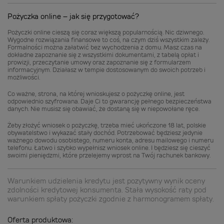
Pożyczka online – jak się przygotować?
Pożyczki online cieszą się coraz większą popularnością. Nic dziwnego.
Wygodne rozwiązania finansowe to coś, na czym dziś wszystkim zależy.
Formalności można załatwić bez wychodzenia z domu. Masz czas na
dokładne zapoznanie się z wszystkimi dokumentami, z tabelą opłat i
prowizji, przeczytanie umowy oraz zapoznanie się z formularzem
informacyjnym. Działasz w tempie dostosowanym do swoich potrzeb i
możliwości.
Co ważne, strona, na której wnioskujesz o pożyczkę online, jest
odpowiednio szyfrowana. Daje Ci to gwarancję pełnego bezpieczeństwa
danych. Nie musisz się obawiać, że dostaną się w niepowołane ręce.
Żeby złożyć wniosek o pożyczkę, trzeba mieć ukończone 18 lat, polskie
obywatelstwo i wykazać stały dochód. Potrzebować będziesz jedynie
ważnego dowodu osobistego, numeru konta, adresu mailowego i numeru
telefonu. Łatwo i szybko wypełnisz wniosek online. I będziesz się cieszyć
swoimi pieniędzmi, które przelejemy wprost na Twój rachunek bankowy.
Warunkiem udzielenia kredytu jest pozytywny wynik oceny
zdolności kredytowej konsumenta. Stała wysokość raty pod
warunkiem spłaty pożyczki zgodnie z harmonogramem spłaty.
Oferta produktowa: