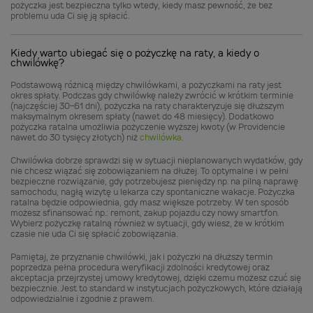
pożyczka jest bezpieczna tylko wtedy, kiedy masz pewność, że bez
problemu uda Ci się ją spłacić.
Kiedy warto ubiegać się o pożyczkę na raty, a kiedy o
chwilówkę?
Podstawową różnicą między chwilówkami, a pożyczkami na raty jest
okres spłaty. Podczas gdy chwilówkę należy zwrócić w krótkim terminie
(najczęściej 30-61 dni), pożyczka na raty charakteryzuje się dłuższym
maksymalnym okresem spłaty (nawet do 48 miesięcy). Dodatkowo
pożyczka ratalna umożliwia pożyczenie wyższej kwoty (w Providencie
nawet do 30 tysięcy złotych) niż
chwilówka
.
Chwilówka dobrze sprawdzi się w sytuacji nieplanowanych wydatków, gdy
nie chcesz wiązać się zobowiązaniem na dłużej. To optymalne i w pełni
bezpieczne rozwiązanie, gdy potrzebujesz pieniędzy np. na pilną naprawę
samochodu, nagłą wizytę u lekarza czy spontaniczne wakacje. Pożyczka
ratalna będzie odpowiednia, gdy masz większe potrzeby. W ten sposób
możesz sfinansować np.: remont, zakup pojazdu czy nowy smartfon.
Wybierz pożyczkę ratalną również w sytuacji, gdy wiesz, że w krótkim
czasie nie uda Ci się spłacić zobowiązania.
Pamiętaj, że przyznanie chwilówki, jak i pożyczki na dłuższy termin
poprzedza pełna procedura weryfikacji zdolności kredytowej oraz
akceptacja przejrzystej umowy kredytowej, dzięki czemu możesz czuć się
bezpiecznie. Jest to standard w instytucjach pożyczkowych, które działają
odpowiedzialnie i zgodnie z prawem.