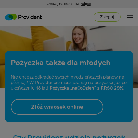
Uważaj na oszustów!
więcej
Zaloguj
Pożyczka także dla młodych
Nie chcesz odkładać swoich młodzieńczych planów na
później? W Providencie masz szansę na pożyczkę już po
ukończeniu 18 lat!
Pożyczka „naCoDzień” z RRSO 29%.
Złóż wniosek online
Czy Provident udziela pożyczek