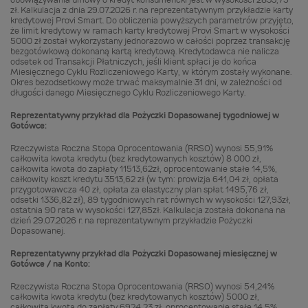
obowiązywania umowy o kredyt konsumencki jest w wysokości 2833,75
zł. Kalkulacja z dnia 29.07.2026 r. na reprezentatywnym przykładzie karty
kredytowej Provi Smart. Do obliczenia powyższych parametrów przyjęto,
że limit kredytowy w ramach karty kredytowej Provi Smart w wysokości
5000 zł został wykorzystany jednorazowo w całości poprzez transakcję
bezgotówkową dokonaną kartą kredytową. Kredytodawca nie nalicza
odsetek od Transakcji Płatniczych, jeśli klient spłaci je do końca
Miesięcznego Cyklu Rozliczeniowego Karty, w którym zostały wykonane.
Okres bezodsetkowy może trwać maksymalnie 31 dni, w zależności od
długości danego Miesięcznego Cyklu Rozliczeniowego Karty.
Reprezentatywny przykład dla Pożyczki Dopasowanej tygodniowej w
Gotówce:
Rzeczywista Roczna Stopa Oprocentowania (RRSO) wynosi 55,91%
całkowita kwota kredytu (bez kredytowanych kosztów) 8 000 zł,
całkowita kwota do zapłaty 11513,62zł, oprocentowanie stałe 14,5%,
całkowity koszt kredytu 3513,62 zł (w tym: prowizja 641,04 zł, opłata
przygotowawcza 40 zł, opłata za elastyczny plan spłat 1495,76 zł,
odsetki 1336,82 zł), 89 tygodniowych rat równych w wysokości 127,93zł,
ostatnia 90 rata w wysokości 127,85zł. Kalkulacja została dokonana na
dzień 29.07.2026 r. na reprezentatywnym przykładzie Pożyczki
Dopasowanej.
Reprezentatywny przykład dla Pożyczki Dopasowanej miesięcznej w
Gotówce / na Konto:
Rzeczywista Roczna Stopa Oprocentowania (RRSO) wynosi 54,24%
całkowita kwota kredytu (bez kredytowanych kosztów) 5000 zł,
całkowita kwota do zapłaty 6924,23 zł, oprocentowanie stałe 14,5%,