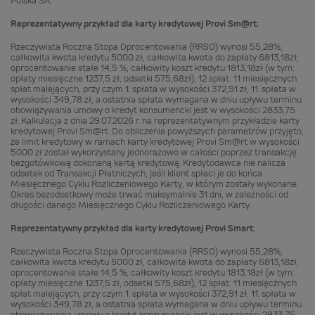
Polska SA.
Reprezentatywny przykład dla karty kredytowej Provi Sm@rt:
Rzeczywista Roczna Stopa Oprocentowania (RRSO) wynosi 55,28%,
całkowita kwota kredytu 5000 zł, całkowita kwota do zapłaty 6813,18zł,
oprocentowanie stałe 14,5 %, całkowity koszt kredytu 1813,18zł (w tym:
opłaty miesięczne 1237,5 zł, odsetki 575,68zł), 12 spłat: 11 miesięcznych
spłat malejących, przy czym 1. spłata w wysokości 372,91 zł, 11. spłata w
wysokości 349,78 zł, a ostatnia spłata wymagana w dniu upływu terminu
obowiązywania umowy o kredyt konsumencki jest w wysokości 2833,75
zł. Kalkulacja z dnia 29.07.2026 r. na reprezentatywnym przykładzie karty
kredytowej Provi Sm@rt. Do obliczenia powyższych parametrów przyjęto,
że limit kredytowy w ramach karty kredytowej Provi Sm@rt w wysokości
5000 zł został wykorzystany jednorazowo w całości poprzez transakcję
bezgotówkową dokonaną kartą kredytową. Kredytodawca nie nalicza
odsetek od Transakcji Płatniczych, jeśli klient spłaci je do końca
Miesięcznego Cyklu Rozliczeniowego Karty, w którym zostały wykonane.
Okres bezodsetkowy może trwać maksymalnie 31 dni, w zależności od
długości danego Miesięcznego Cyklu Rozliczeniowego Karty.
Reprezentatywny przykład dla karty kredytowej Provi Smart:
Rzeczywista Roczna Stopa Oprocentowania (RRSO) wynosi 55,28%,
całkowita kwota kredytu 5000 zł, całkowita kwota do zapłaty 6813,18zł,
oprocentowanie stałe 14,5 %, całkowity koszt kredytu 1813,18zł (w tym:
opłaty miesięczne 1237,5 zł, odsetki 575,68zł), 12 spłat: 11 miesięcznych
spłat malejących, przy czym 1. spłata w wysokości 372,91 zł, 11. spłata w
wysokości 349,78 zł, a ostatnia spłata wymagana w dniu upływu terminu