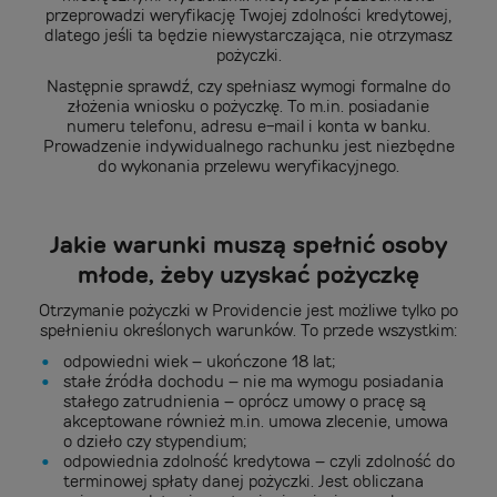
przeprowadzi weryfikację Twojej zdolności kredytowej,
dlatego jeśli ta będzie niewystarczająca, nie otrzymasz
pożyczki.
Następnie sprawdź, czy spełniasz wymogi formalne do
złożenia wniosku o pożyczkę. To m.in. posiadanie
numeru telefonu, adresu e-mail i konta w banku.
Prowadzenie indywidualnego rachunku jest niezbędne
do wykonania przelewu weryfikacyjnego.
Jakie warunki muszą spełnić osoby
młode, żeby uzyskać pożyczkę
Otrzymanie pożyczki w Providencie jest możliwe tylko po
spełnieniu określonych warunków. To przede wszystkim:
odpowiedni wiek – ukończone 18 lat;
stałe źródła dochodu – nie ma wymogu posiadania
stałego zatrudnienia – oprócz umowy o pracę są
akceptowane również m.in. umowa zlecenie, umowa
o dzieło czy stypendium;
odpowiednia zdolność kredytowa – czyli zdolność do
terminowej spłaty danej pożyczki. Jest obliczana