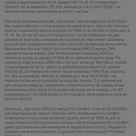
opłata przygotowawcza 40 zł, odsetki 146,70 zł), 10 miesięcznych
równych rat w wysokości 251,21zł. Kalkulacja z dnia 29.07.2026 r. na
reprezentatywnym przykładzie pożyczki „naCzas”.
Oferta produktowa pożyczka „naCoDzień” jest dostępna od 14.01.2026 r.
dla nowych klientów i dotyczy pożyczki zawieranej w obecności Doradcy
Klienta o całkowitej kwocie pożyczki od 1000 zł do 20 000 zł spłacanej w
12, 14, 18, 24 lub 30 ratach miesięcznych. Liczba możliwych rat jest
zależna od wybranej całkowitej kwoty pożyczki. Warunkiem udzielenia
pożyczki jest pozytywny wynik oceny zdolności kredytowej konsumenta.
Rzeczywista Roczna Stopa Oprocentowania (RRSO) wynosi 29%,
całkowita kwota kredytu (bez kredytowanych kosztów) 9300 zł,
całkowita kwota do zapłaty 11 994,86 zł, oprocentowanie stałe 7%,
całkowity koszt kredytu 2694,86 zł (w tym: prowizja 1887,88 zł, opłata
przygotowawcza 40 zł, opłata za elastyczny plan spłat 0 zł, odsetki
766,98 zł), 23 miesięczne równe raty w wysokości 499,79 zł, ostatnia,
24. rata w wysokości 499,69 zł. Kalkulacja z dnia 29.07.2026 r. na
reprezentatywnym przykładzie tej pożyczki. Kwota 17 zł dziennie jest
symulacją wynikającą z podzielenia całkowitej kwoty do zapłaty przez
konsumenta przez liczbę dni (uśredniona liczba dni w miesiącu to 30)
przypadających na okres spłaty w 24 miesiące i zaokrąglenia w górę do
pełnych złotych.
Promocja „Zgarnij do 1200 zł z kartą Provi Sm@rt” trwa do 20.10.2026 r. i
jest skierowana do nowych klientów karty kredytowej Provi Sm@rt.
Uczestnik promocji może otrzymać łącznie zwrot do 1200 zł, jeśli w
czasie trwania promocji zawrze umowę o kartę kredytową Provi Sm@rt i
spełni pozostałe warunki wskazane w regulaminie promocji. Regulamin
dostępny na www.provident.pl. Organizatorem promocji jest Provident