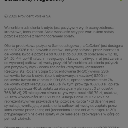
© 2026 Provident Polska SA
Warunkiem udzielenia kredytu jest pozytywny wynik oceny zdolności
kredytowej konsumenta. Stała wysokość raty pod warunkiem spłaty
pożyczki zgodnie z harmonogramem spłaty.
Oferta produktowa pożyczka Samoobsługowa „naCoDzień” jest dostępna
od 14.01.2026 r. dla nowych klientów i dotyczy pożyczki przez internet o
całkowitej kwocie pożyczki od 1000 zł do 30 000 zł spłacanej w 12, 18,
24, 36, 44 lub 48 ratach miesięcznych. Liczba możliwych rat jest zależna
od wybranej całkowitej kwoty pożyczki. Warunkiem udzielenia pożyczki
jest pozytywny wynik oceny zdolności kredytowej konsumenta.
Rzeczywista Roczna Stopa Oprocentowania (RRSO) wynosi 29%,
całkowita kwota kredytu (bez kredytowanych kosztów) 9300 zł,
całkowita kwota do zapłaty 11 994,86 zł, oprocentowanie stałe 7%,
całkowity koszt kredytu 2694,86 zł (w tym: prowizja 1887,88 zł, opłata
przygotowawcza 40 zł, opłata za elastyczny plan spłat 0 zł, odsetki
766,98 zł), 23 miesięczne równe raty w wysokości 499,79 zł, ostatnia,
24. rata w wysokości 499,69 zł. Kalkulacja z dnia 29.07.2026 r. na
reprezentatywnym przykładzie tej pożyczki. Kwota 17 zł dziennie jest
symulacją wynikającą z podzielenia całkowitej kwoty do zapłaty przez
konsumenta przez liczbę dni (uśredniona liczba dni w miesiącu to 30)
przypadających na okres spłaty w 24 miesiące i zaokrąglenia w górę do
pełnych złotych.