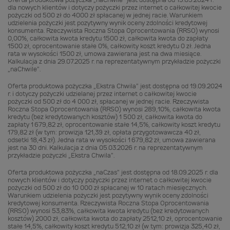
Oferta produktowa pożyczka „naChwile” jest dostępna od 19.09.2024 r.
dla nowych klientów i dotyczy pożyczki przez internet o całkowitej kwocie
pożyczki od 500 zł do 4000 zł spłacanej w jednej racie. Warunkiem
udzielenia pożyczki jest pozytywny wynik oceny zdolności kredytowej
konsumenta. Rzeczywista Roczna Stopa Oprocentowania (RRSO) wynosi
0,00%, całkowita kwota kredytu 1500 zł, całkowita kwota do zapłaty
1500 zł, oprocentowanie stałe 0%, całkowity koszt kredytu 0 zł. Jedna
rata w wysokości 1500 zł, umowa zawierana jest na dwa miesiące.
Kalkulacja z dnia 29.07.2025 r. na reprezentatywnym przykładzie pożyczki
„naChwile”.
Oferta produktowa pożyczka „Ekstra Chwila” jest dostępna od 19.09.2024
r. i dotyczy pożyczki udzielanej przez internet o całkowitej kwocie
pożyczki od 500 zł do 4 000 zł, spłacanej w jednej racie. Rzeczywista
Roczna Stopa Oprocentowania (RRSO) wynosi 289,10%, całkowita kwota
kredytu (bez kredytowanych kosztów) 1 500 zł, całkowita kwota do
zapłaty 1 679,82 zł, oprocentowanie stałe 14,5%, całkowity koszt kredytu
179,82 zł (w tym: prowizja 121,39 zł, opłata przygotowawcza 40 zł,
odsetki 18,43 zł). Jedna rata w wysokości 1 679,82 zł, umowa zawierana
jest na 30 dni. Kalkulacja z dnia 05.03.2026 r. na reprezentatywnym
przykładzie pożyczki „Ekstra Chwila”.
Oferta produktowa pożyczka „naCzas” jest dostępna od 18.09.2025 r. dla
nowych klientów i dotyczy pożyczki przez internet o całkowitej kwocie
pożyczki od 500 zł do 10 000 zł spłacanej w 10 ratach miesięcznych.
Warunkiem udzielenia pożyczki jest pozytywny wynik oceny zdolności
kredytowej konsumenta. Rzeczywista Roczna Stopa Oprocentowania
(RRSO) wynosi 53,83%, całkowita kwota kredytu (bez kredytowanych
kosztów) 2000 zł, całkowita kwota do zapłaty 2512,10 zł, oprocentowanie
stałe 14,5%, całkowity koszt kredytu 512,10 zł (w tym: prowizja 325,40 zł,