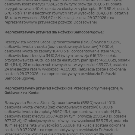
całkowity koszt kredytu 1924,23 zł (w tym: prowizja 361,65 zł, opłata
przygotowawcza 40 zł, opłata za elastyczny plan spłat 843,85 zł, odsetki
678,73 zł), 17 miesięcznych równych rat w wysokości 384,68 zł, ostatnia,
18. rata w wysokości 384,67 zł. Kalkulacja z dnia 29.07.2026 r. na
reprezentatywnym przykładzie pożyczki Dopasowanej.
Reprezentatywny przykład dla Pożyczki Samoobsługowej:
Rzeczywista Roczna Stopa Oprocentowania (RRSO) wynosi 50,29%,
całkowita kwota kredytu (bez kredytowanych kosztów) 7 000 zł,
całkowita kwota do zapłaty 10410,3 zł, oprocentowanie stałe 14,5%,
całkowity koszt kredytu 3410,3zł (w tym: prowizja 616,73zł, opłata
przygotowawcza 40 zł, opłata za elastyczny plan spłat 1439,06zł, odsetki
1314,51zł), 23 miesięcznych równych rat w wysokości 433,77zł, ostatnia
24 miesięczna rata w wysokości 433,59zł. Kalkulacja została dokonana
na dzień 29.07.2026 r. na reprezentatywnym przykładzie Pożyczki
Samoobsługowej.
Reprezentatywny przykład Pożyczki dla Przedsiębiorcy miesięcznej w
Gotówce / na Konto:
Rzeczywista Roczna Stopa Oprocentowania (RRSO) wynosi 101%
całkowita kwota kredytu (bez kredytowanych kosztów) 6 000 zł,
całkowita kwota do zapłaty 9967,43zł, oprocentowanie stałe 14,5%,
całkowity koszt kredytu 3967,43zł (w tym: prowizja 2990,40 zł, odsetki
977,03 zł), 17 miesięcznych rat równych w wysokości 553,75 zł, ostatnia
18 miesięczna rata w wysokości 553,68zł. Kalkulacja została dokonana
na dzień 9.07.2026 r. na reprezentatywnym przykładzie Pożyczki dla
Przedsiębiorcy. Pożyczka dla przedsiębiorcy to produkt dla osób