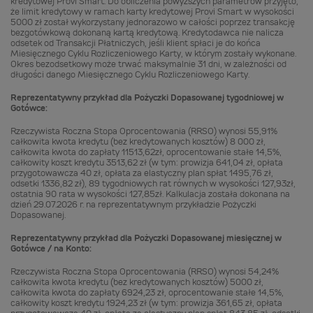
kredytowej Provi Smart. Do obliczenia powyższych parametrów przyjęto,
że limit kredytowy w ramach karty kredytowej Provi Smart w wysokości
5000 zł został wykorzystany jednorazowo w całości poprzez transakcję
bezgotówkową dokonaną kartą kredytową. Kredytodawca nie nalicza
odsetek od Transakcji Płatniczych, jeśli klient spłaci je do końca
Miesięcznego Cyklu Rozliczeniowego Karty, w którym zostały wykonane.
Okres bezodsetkowy może trwać maksymalnie 31 dni, w zależności od
długości danego Miesięcznego Cyklu Rozliczeniowego Karty.
Reprezentatywny przykład dla Pożyczki Dopasowanej tygodniowej w
Gotówce:
Rzeczywista Roczna Stopa Oprocentowania (RRSO) wynosi 55,91%
całkowita kwota kredytu (bez kredytowanych kosztów) 8 000 zł,
całkowita kwota do zapłaty 11513,62zł, oprocentowanie stałe 14,5%,
całkowity koszt kredytu 3513,62 zł (w tym: prowizja 641,04 zł, opłata
przygotowawcza 40 zł, opłata za elastyczny plan spłat 1495,76 zł,
odsetki 1336,82 zł), 89 tygodniowych rat równych w wysokości 127,93zł,
ostatnia 90 rata w wysokości 127,85zł. Kalkulacja została dokonana na
dzień 29.07.2026 r. na reprezentatywnym przykładzie Pożyczki
Dopasowanej.
Reprezentatywny przykład dla Pożyczki Dopasowanej miesięcznej w
Gotówce / na Konto:
Rzeczywista Roczna Stopa Oprocentowania (RRSO) wynosi 54,24%
całkowita kwota kredytu (bez kredytowanych kosztów) 5000 zł,
całkowita kwota do zapłaty 6924,23 zł, oprocentowanie stałe 14,5%,
całkowity koszt kredytu 1924,23 zł (w tym: prowizja 361,65 zł, opłata