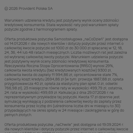
© 2026 Provident Polska SA
Warunkiem udzielenia kredytu jest pozytywny wynik oceny zdolności
kredytowej konsumenta. Stała wysokość raty pod warunkiem spłaty
pożyczki zgodnie z harmonogramem spłaty.
Oferta produktowa pożyczka Samoobsługowa „naCoDzień” jest dostępna
od 14.01.2026 r. dla nowych klientów i dotyczy pożyczki przez internet o
całkowitej kwocie pożyczki od 1000 zł do 30 000 zł spłacanej w 12, 18,
24, 36, 44 lub 48 ratach miesięcznych. Liczba możliwych rat jest zależna
od wybranej całkowitej kwoty pożyczki. Warunkiem udzielenia pożyczki
jest pozytywny wynik oceny zdolności kredytowej konsumenta.
Rzeczywista Roczna Stopa Oprocentowania (RRSO) wynosi 29%,
całkowita kwota kredytu (bez kredytowanych kosztów) 9300 zł,
całkowita kwota do zapłaty 11 994,86 zł, oprocentowanie stałe 7%,
całkowity koszt kredytu 2694,86 zł (w tym: prowizja 1887,88 zł, opłata
przygotowawcza 40 zł, opłata za elastyczny plan spłat 0 zł, odsetki
766,98 zł), 23 miesięczne równe raty w wysokości 499,79 zł, ostatnia,
24. rata w wysokości 499,69 zł. Kalkulacja z dnia 29.07.2026 r. na
reprezentatywnym przykładzie tej pożyczki. Kwota 17 zł dziennie jest
symulacją wynikającą z podzielenia całkowitej kwoty do zapłaty przez
konsumenta przez liczbę dni (uśredniona liczba dni w miesiącu to 30)
przypadających na okres spłaty w 24 miesiące i zaokrąglenia w górę do
pełnych złotych.
Oferta produktowa pożyczka „naChwile” jest dostępna od 19.09.2024 r.
dla nowych klientów i dotyczy pożyczki przez internet o całkowitej kwocie