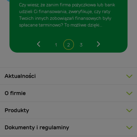
Czy wiesz, że zanim firma pożyczkowa lub bank
udzieli Ci finansowania, zweryfikuje, czy raty
Twoich innych zobowiązań finansowych były
spłacane terminowo? To możliwe dzięki...
1
2
3
Poprzedni
Następny
Aktualności
O firmie
Produkty
Dokumenty i regulaminy