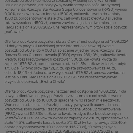
pożyczki od 500 zł do 4000 zł spłacanej w jednej racie. Warunkiem
udzielenia pożyczki jest pozytywny wynik oceny zdolności kredytowej
konsumenta. Rzeczywista Roczna Stopa Oprocentowania (RRSO) wynosi
0,00%, całkowita kwota kredytu 1500 zł, całkowita kwota do zapłaty
1500 zł, oprocentowanie stałe 0%, całkowity koszt kredytu 0 zł. Jedna
rata w wysokości 1500 zł, umowa zawierana jest na dwa miesiące.
Kalkulacja z dnia 29.07.2025 r. na reprezentatywnym przykładzie pożyczki
„naChwile”.
Oferta produktowa pożyczka „Ekstra Chwila” jest dostępna od 19.09.2024
r. i dotyczy pożyczki udzielanej przez internet o całkowitej kwocie
pożyczki od 500 zł do 4 000 zł, spłacanej w jednej racie. Rzeczywista
Roczna Stopa Oprocentowania (RRSO) wynosi 289,10%, całkowita kwota
kredytu (bez kredytowanych kosztów) 1 500 zł, całkowita kwota do
zapłaty 1 679,82 zł, oprocentowanie stałe 14,5%, całkowity koszt kredytu
179,82 zł (w tym: prowizja 121,39 zł, opłata przygotowawcza 40 zł,
odsetki 18,43 zł). Jedna rata w wysokości 1 679,82 zł, umowa zawierana
jest na 30 dni. Kalkulacja z dnia 05.03.2026 r. na reprezentatywnym
przykładzie pożyczki „Ekstra Chwila”.
Oferta produktowa pożyczka „naCzas” jest dostępna od 18.09.2025 r. dla
nowych klientów i dotyczy pożyczki przez internet o całkowitej kwocie
pożyczki od 500 zł do 10 000 zł spłacanej w 10 ratach miesięcznych.
Warunkiem udzielenia pożyczki jest pozytywny wynik oceny zdolności
kredytowej konsumenta. Rzeczywista Roczna Stopa Oprocentowania
(RRSO) wynosi 53,83%, całkowita kwota kredytu (bez kredytowanych
kosztów) 2000 zł, całkowita kwota do zapłaty 2512,10 zł, oprocentowanie
stałe 14,5%, całkowity koszt kredytu 512,10 zł (w tym: prowizja 325,40 zł,
opłata przygotowawcza 40 zł, odsetki 146,70 zł), 10 miesięcznych
równych rat w wysokości 251,21zł. Kalkulacja z dnia 29.07.2026 r. na