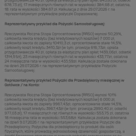
przygotowawcza 40 zł, opłata za elastyczny plan spłat 843,85 zł, odsetki
678,73 zł), 17 miesięcznych równych rat w wysokości 384,68 zł, ostatnia,
18. rata w wysokości 384,67 zł. Kalkulacja z dnia 29.07.2026 r. na
reprezentatywnym przykładzie pożyczki Dopasowanej.
Reprezentatywny przykład dla Pożyczki Samoobsługowej:
Rzeczywista Roczna Stopa Oprocentowania (RRSO) wynosi 50,29%,
całkowita kwota kredytu (bez kredytowanych kosztów) 7 000 zł,
całkowita kwota do zapłaty 10410,3 zł, oprocentowanie stałe 14,5%,
całkowity koszt kredytu 3410,3zł (w tym: prowizja 616,73zł, opłata
przygotowawcza 40 zł, opłata za elastyczny plan spłat 1439,06zł, odsetki
1314,51zł), 23 miesięcznych równych rat w wysokości 433,77zł, ostatnia
24 miesięczna rata w wysokości 433,59zł. Kalkulacja została dokonana
na dzień 29.07.2026 r. na reprezentatywnym przykładzie Pożyczki
Samoobsługowej.
Reprezentatywny przykład Pożyczki dla Przedsiębiorcy miesięcznej w
Gotówce / na Konto:
Rzeczywista Roczna Stopa Oprocentowania (RRSO) wynosi 101%
całkowita kwota kredytu (bez kredytowanych kosztów) 6 000 zł,
całkowita kwota do zapłaty 9967,43zł, oprocentowanie stałe 14,5%,
całkowity koszt kredytu 3967,43zł (w tym: prowizja 2990,40 zł, odsetki
977,03 zł), 17 miesięcznych rat równych w wysokości 553,75 zł, ostatnia
18 miesięczna rata w wysokości 553,68zł. Kalkulacja została dokonana
na dzień 9.07.2026 r. na reprezentatywnym przykładzie Pożyczki dla
Przedsiębiorcy. Pożyczka dla przedsiębiorcy to produkt dla osób
fizycznych, które prowadzą jednoosobową działalność gospodarczą, a
środki finansowe otrzymane w ramach pożyczki przeznaczone są na