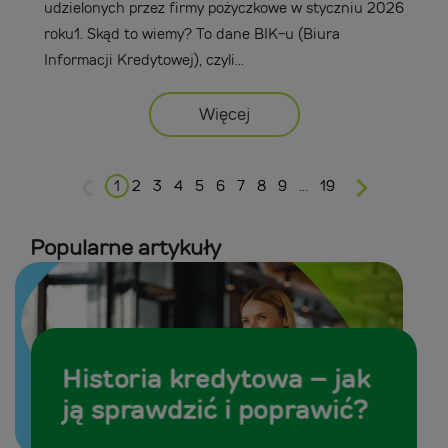
udzielonych przez firmy pożyczkowe w styczniu 2026
roku1. Skąd to wiemy? To dane BIK-u (Biura
Informacji Kredytowej), czyli...
Więcej
1
2
3
4
5
6
7
8
9
…
19
Popularne artykuły
Historia kredytowa – jak
ją sprawdzić i poprawić?