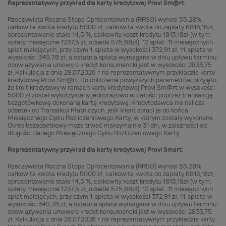
Reprezentatywny przykład dla karty kredytowej Provi Sm@rt:
Rzeczywista Roczna Stopa Oprocentowania (RRSO) wynosi 55,28%,
całkowita kwota kredytu 5000 zł, całkowita kwota do zapłaty 6813,18zł,
oprocentowanie stałe 14,5 %, całkowity koszt kredytu 1813,18zł (w tym:
opłaty miesięczne 1237,5 zł, odsetki 575,68zł), 12 spłat: 11 miesięcznych
spłat malejących, przy czym 1. spłata w wysokości 372,91 zł, 11. spłata w
wysokości 349,78 zł, a ostatnia spłata wymagana w dniu upływu terminu
obowiązywania umowy o kredyt konsumencki jest w wysokości 2833,75
zł. Kalkulacja z dnia 29.07.2026 r. na reprezentatywnym przykładzie karty
kredytowej Provi Sm@rt. Do obliczenia powyższych parametrów przyjęto,
że limit kredytowy w ramach karty kredytowej Provi Sm@rt w wysokości
5000 zł został wykorzystany jednorazowo w całości poprzez transakcję
bezgotówkową dokonaną kartą kredytową. Kredytodawca nie nalicza
odsetek od Transakcji Płatniczych, jeśli klient spłaci je do końca
Miesięcznego Cyklu Rozliczeniowego Karty, w którym zostały wykonane.
Okres bezodsetkowy może trwać maksymalnie 31 dni, w zależności od
długości danego Miesięcznego Cyklu Rozliczeniowego Karty.
Reprezentatywny przykład dla karty kredytowej Provi Smart:
Rzeczywista Roczna Stopa Oprocentowania (RRSO) wynosi 55,28%,
całkowita kwota kredytu 5000 zł, całkowita kwota do zapłaty 6813,18zł,
oprocentowanie stałe 14,5 %, całkowity koszt kredytu 1813,18zł (w tym:
opłaty miesięczne 1237,5 zł, odsetki 575,68zł), 12 spłat: 11 miesięcznych
spłat malejących, przy czym 1. spłata w wysokości 372,91 zł, 11. spłata w
wysokości 349,78 zł, a ostatnia spłata wymagana w dniu upływu terminu
obowiązywania umowy o kredyt konsumencki jest w wysokości 2833,75
zł. Kalkulacja z dnia 29.07.2026 r. na reprezentatywnym przykładzie karty