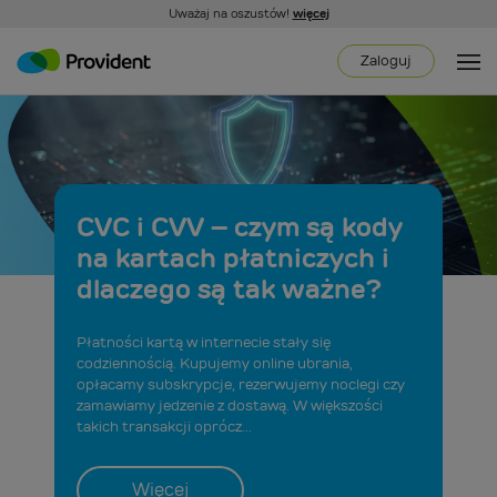
Uważaj na oszustów!
więcej
Zaloguj
CVC i CVV – czym są kody
na kartach płatniczych i
dlaczego są tak ważne?
Płatności kartą w internecie stały się
codziennością. Kupujemy online ubrania,
opłacamy subskrypcje, rezerwujemy noclegi czy
zamawiamy jedzenie z dostawą. W większości
takich transakcji oprócz...
Więcej