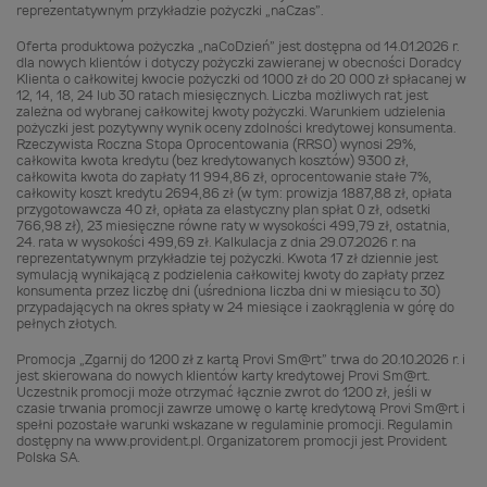
reprezentatywnym przykładzie pożyczki „naCzas”.
Oferta produktowa pożyczka „naCoDzień” jest dostępna od 14.01.2026 r.
dla nowych klientów i dotyczy pożyczki zawieranej w obecności Doradcy
Klienta o całkowitej kwocie pożyczki od 1000 zł do 20 000 zł spłacanej w
12, 14, 18, 24 lub 30 ratach miesięcznych. Liczba możliwych rat jest
zależna od wybranej całkowitej kwoty pożyczki. Warunkiem udzielenia
pożyczki jest pozytywny wynik oceny zdolności kredytowej konsumenta.
Rzeczywista Roczna Stopa Oprocentowania (RRSO) wynosi 29%,
całkowita kwota kredytu (bez kredytowanych kosztów) 9300 zł,
całkowita kwota do zapłaty 11 994,86 zł, oprocentowanie stałe 7%,
całkowity koszt kredytu 2694,86 zł (w tym: prowizja 1887,88 zł, opłata
przygotowawcza 40 zł, opłata za elastyczny plan spłat 0 zł, odsetki
766,98 zł), 23 miesięczne równe raty w wysokości 499,79 zł, ostatnia,
24. rata w wysokości 499,69 zł. Kalkulacja z dnia 29.07.2026 r. na
reprezentatywnym przykładzie tej pożyczki. Kwota 17 zł dziennie jest
symulacją wynikającą z podzielenia całkowitej kwoty do zapłaty przez
konsumenta przez liczbę dni (uśredniona liczba dni w miesiącu to 30)
przypadających na okres spłaty w 24 miesiące i zaokrąglenia w górę do
pełnych złotych.
Promocja „Zgarnij do 1200 zł z kartą Provi Sm@rt” trwa do 20.10.2026 r. i
jest skierowana do nowych klientów karty kredytowej Provi Sm@rt.
Uczestnik promocji może otrzymać łącznie zwrot do 1200 zł, jeśli w
czasie trwania promocji zawrze umowę o kartę kredytową Provi Sm@rt i
spełni pozostałe warunki wskazane w regulaminie promocji. Regulamin
dostępny na www.provident.pl. Organizatorem promocji jest Provident
Polska SA.