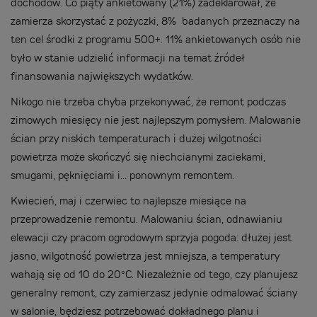
dochodów. Co piąty ankietowany (21%) zadeklarował, że
zamierza skorzystać z pożyczki, 8% badanych przeznaczy na
ten cel środki z programu 500+. 11% ankietowanych osób nie
było w stanie udzielić informacji na temat źródeł
finansowania największych wydatków.
Nikogo nie trzeba chyba przekonywać, że remont podczas
zimowych miesięcy nie jest najlepszym pomysłem. Malowanie
ścian przy niskich temperaturach i dużej wilgotności
powietrza może skończyć się niechcianymi zaciekami,
smugami, pęknięciami i… ponownym remontem.
Kwiecień, maj i czerwiec to najlepsze miesiące na
przeprowadzenie remontu. Malowaniu ścian, odnawianiu
elewacji czy pracom ogrodowym sprzyja pogoda: dłużej jest
jasno, wilgotność powietrza jest mniejsza, a temperatury
wahają się od 10 do 20°C. Niezależnie od tego, czy planujesz
generalny remont, czy zamierzasz jedynie odmalować ściany
w salonie, będziesz potrzebować dokładnego planu i