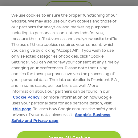
Więcej
We use cookies to ensure the proper functioning of our
website. We may also use our own cookies and those of
our partners for analytical and marketing purposes,
including to personalize content and ads for you,
measure their effectiveness, and analyze website traffic.
The use of these cookies requires your consent, which
you can give by clicking “Accept All”. If you wish to use
only selected categories of cookies, click “Cookie
Settings”. You can withdraw your consent at any time by
changing your preferences. Please note that using
cookies for these purposes involves the processing of
your personal data. The data controller is Provident S.A.,
Edukacja bezpieczeństwa
and in some cases, our partners as well. More
information about our partners can be found in our
08 lip 2026 09:00
Cookie Policy
. For more information on how Google
uses your personal data for ads personalization, visit
Hasła, MFA i biometria: proste kroki, by lepiej chronić
this page
. To learn how Google ensures the safety and
swoje finanse
privacy of your data, please visit
Google’s Business
Safety and Privacy page
.
Bankowość internetowa, usługi finansowe i zakupy online
są wygodne, szybkie i stały się częścią naszego
codziennego życia. To sprawia jednak, że bezpieczeństwo