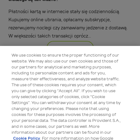
Płatności kartą w internecie stały się codziennością.
Kupujemy online ubrania, opłacamy subskrypcje,
rezerwujemy noclegi czy zamawiamy jedzenie z dostawą.
W większości takich transakcji oprócz...
Więcej
We use cookies to ensure the proper functioning of our
website. We may also use our own cookies and those of
our partners for analytical and marketing purposes,
including to personalize content and ads for you,
measure their effectiveness, and analyze website traffic.
The use of these cookies requires your consent, which
you can give by clicking “Accept All”. If you wish to use
only selected categories of cookies, click “Cookie
Settings”. You can withdraw your consent at any time by
changing your preferences. Please note that using
cookies for these purposes involves the processing of
your personal data. The data controller is Provident S.A.,
Edukacja bezpieczeństwa
and in some cases, our partners as well. More
information about our partners can be found in our
08 lip 2026 09:00
Cookie Policy
. For more information on how Google