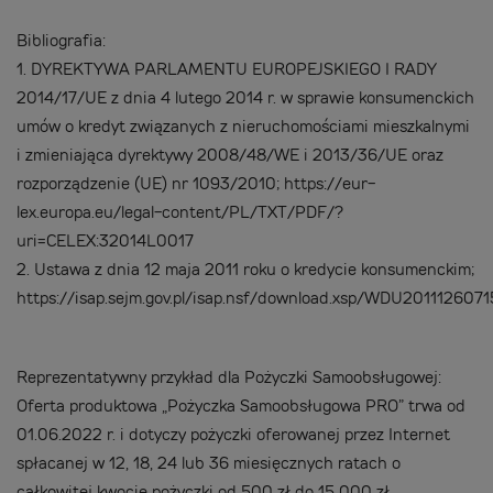
Bibliografia:
1.
DYREKTYWA PARLAMENTU EUROPEJSKIEGO I RADY
2014/17/UE z dnia 4 lutego 2014 r. w sprawie konsumenckich
umów o kredyt związanych z nieruchomościami mieszkalnymi
i zmieniająca dyrektywy 2008/48/WE i 2013/36/UE oraz
rozporządzenie (UE) nr 1093/2010; https://eur-
lex.europa.eu/legal-content/PL/TXT/PDF/?
uri=CELEX:32014L0017
2.
Ustawa z dnia 12 maja 2011 roku o kredycie konsumenckim;
https://isap.sejm.gov.pl/isap.nsf/download.xsp/WDU20111260
Reprezentatywny przykład dla Pożyczki Samoobsługowej:
Oferta produktowa „Pożyczka Samoobsługowa PRO” trwa od
01.06.2022 r. i dotyczy pożyczki oferowanej przez Internet
spłacanej w 12, 18, 24 lub 36 miesięcznych ratach o
całkowitej kwocie pożyczki od 500 zł do 15 000 zł.