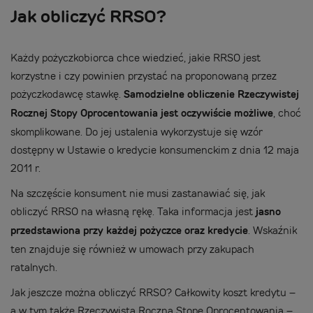
Jak obliczyć RRSO?
Każdy pożyczkobiorca chce wiedzieć, jakie RRSO jest
korzystne i czy powinien przystać na proponowaną przez
pożyczkodawcę stawkę.
Samodzielne obliczenie Rzeczywistej
Rocznej Stopy Oprocentowania jest oczywiście możliwe
, choć
skomplikowane. Do jej ustalenia wykorzystuje się wzór
dostępny w Ustawie o kredycie konsumenckim z dnia 12 maja
2011 r.
Na szczęście konsument nie musi zastanawiać się, jak
obliczyć RRSO na własną rękę. Taka informacja jest
jasno
przedstawiona przy każdej pożyczce oraz kredycie
. Wskaźnik
ten znajduje się również w umowach przy zakupach
ratalnych.
Jak jeszcze można obliczyć RRSO? Całkowity koszt kredytu –
a w tym także Rzeczywistą Roczną Stopę Oprocentowania –