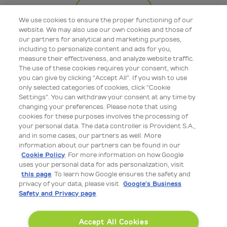
Więcej
We use cookies to ensure the proper functioning of our
website. We may also use our own cookies and those of
our partners for analytical and marketing purposes,
including to personalize content and ads for you,
measure their effectiveness, and analyze website traffic.
The use of these cookies requires your consent, which
you can give by clicking “Accept All”. If you wish to use
only selected categories of cookies, click “Cookie
Settings”. You can withdraw your consent at any time by
changing your preferences. Please note that using
cookies for these purposes involves the processing of
your personal data. The data controller is Provident S.A.,
Edukacja bezpieczeństwa
and in some cases, our partners as well. More
information about our partners can be found in our
08 lip 2026 09:00
Cookie Policy
. For more information on how Google
uses your personal data for ads personalization, visit
Hasła, MFA i biometria: proste kroki, by lepiej chronić
this page
. To learn how Google ensures the safety and
swoje finanse
privacy of your data, please visit
Google’s Business
Safety and Privacy page
.
Bankowość internetowa, usługi finansowe i zakupy online
są wygodne, szybkie i stały się częścią naszego
codziennego życia. To sprawia jednak, że bezpieczeństwo
Accept All Cookies