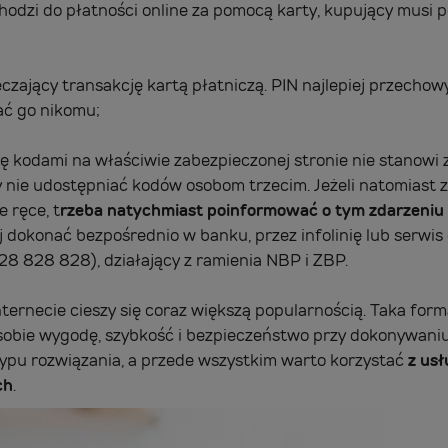
hodzi do płatności online za pomocą karty, kupujący musi p
czający transakcję kartą płatniczą. PIN najlepiej przecho
ać go nikomu;
ę kodami na właściwie zabezpieczonej stronie nie stanowi
 nie udostępniać kodów osobom trzecim. Jeżeli natomiast z
 ręce, t
rzeba natychmiast poinformować o tym zdarzeniu 
ej dokonać bezpośrednio w banku, przez infolinię lub serwis 
8 828 828), działający z ramienia NBP i ZBP.
ernecie cieszy się coraz większą popularnością. Taka forma
 sobie wygodę, szybkość i bezpieczeństwo przy dokonywani
ypu rozwiązania, a przede wszystkim warto korzystać
z us
ch
.