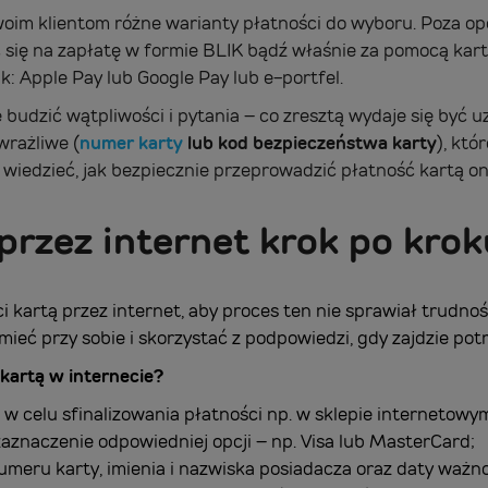
swoim klientom różne warianty płatności do wyboru. Poza o
ię na zapłatę w formie BLIK bądź właśnie za pomocą karty
k: Apple Pay lub Google Pay lub e-portfel.
udzić wątpliwości i pytania – co zresztą wydaje się być u
wrażliwe (
numer karty
lub kod bezpieczeństwa karty
), któ
wiedzieć, jak bezpiecznie przeprowadzić płatność kartą on
przez internet krok po krok
 kartą przez internet, aby proces ten nie sprawiał trudnośc
ieć przy sobie i skorzystać z podpowiedzi, gdy zajdzie pot
 kartą w internecie?
” w celu sfinalizowania płatności np. w sklepie internetowy
zaznaczenie odpowiedniej opcji – np. Visa lub MasterCard;
meru karty, imienia i nazwiska posiadacza oraz daty ważno