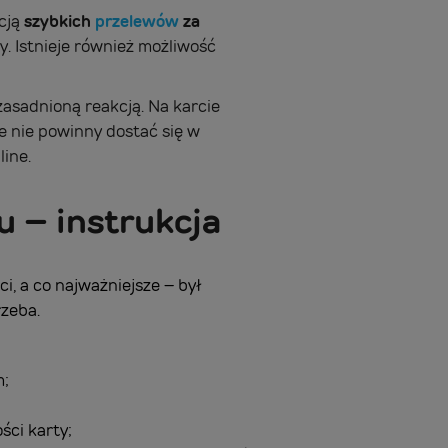
pcją
szybkich
przelewów
za
. Istnieje również możliwość
zasadnioną reakcją. Na karcie
re nie powinny dostać się w
line.
u – instrukcja
i, a co najważniejsze – był
rzeba.
m;
ści karty;