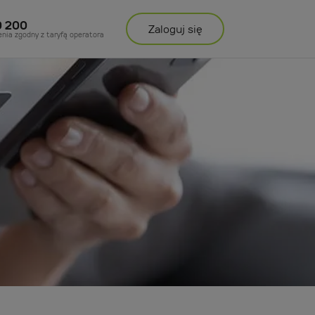
0 200
Zaloguj
się
enia zgodny z taryfą operatora