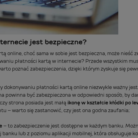
nternecie jest bezpieczne?
rtą online, choć sama w sobie jest bezpieczna, może nieść 
aniu płatności kartą w internecie? Przede wszystkim musi
arto poznać zabezpieczenia, dzięki którym zyskuje się pe
y dokonywaniu płatności kartą online niezwykle ważny jest
ona powinna być zabezpieczona w odpowiedni sposób, by da
czy strona posiada jest małą
ikonę w kształcie kłódki
po le
ntu – warto się zastanowić, czy jest ona godna zaufania;
e
– to zabezpieczenie jest dostępne w każdym banku. Możn
j banku lub z poziomu aplikacji mobilnej, która obsługuje 