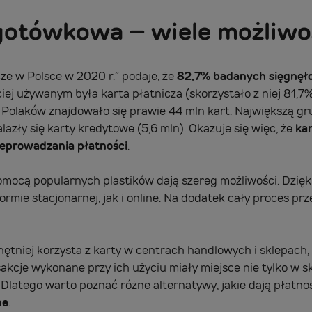
gotówkowa – wiele możliwo
e w Polsce w 2020 r.” podaje, że
82,7% badanych sięgnęł
iej używanym była karta płatnicza (skorzystało z niej 81,7
 Polaków znajdowało się prawie 44 mln kart. Największą g
alazły się karty kredytowe (5,6 mln). Okazuje się więc, że
kar
eprowadzania płatności
.
ocą popularnych plastików dają szereg możliwości. Dzięki
ie stacjonarnej, jak i online. Na dodatek cały proces pr
hętniej korzysta z karty w centrach handlowych i sklepach
sakcje wykonane przy ich użyciu miały miejsce nie tylko w s
 Dlatego warto poznać różne alternatywy, jakie dają płatno
ne
.