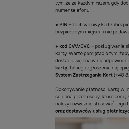
tym, że za każdym razem, gdy doc
numer telefonu;
●
PIN
– to 4 cyfrowy kod zabezpie
bezpiecznym miejscu i nie podaw
●
kod CVV/CVC
– posługiwanie si
karty. Warto pamiętać o tym, żeby
dostanie się ona w nieodpowiednie
kartę
. Takiego zgłoszenia najlepi
System Zastrzegania Kart
(+48 82
Dokonywanie płatności kartą w int
ceniona przez osoby, które cenią
należy rozważnie stosować tego t
oraz dostawców usług płatniczy