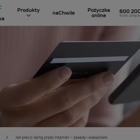
Produkty
Pożyczka
600 20
naChwile
online
Koszt połącz
wa
Jak płacić kartą przez Internet – zasady i wskazówki