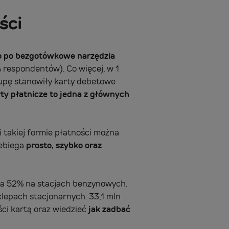
ści
o po bezgotówkowe narzędzia
% respondentów). Co więcej, w 1
rupę stanowiły karty debetowe
ty płatnicze to jedna z głównych
 takiej formie płatności można
zebiega
prosto, szybko oraz
, a 52% na stacjach benzynowych.
klepach stacjonarnych. 33,1 mln
ści kartą oraz wiedzieć
jak zadbać