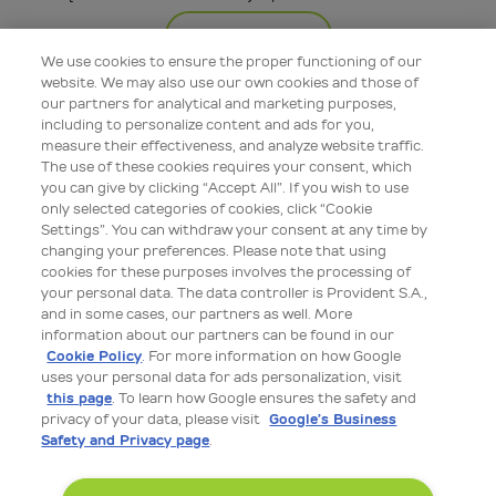
Więcej
We use cookies to ensure the proper functioning of our
website. We may also use our own cookies and those of
our partners for analytical and marketing purposes,
including to personalize content and ads for you,
measure their effectiveness, and analyze website traffic.
The use of these cookies requires your consent, which
you can give by clicking “Accept All”. If you wish to use
only selected categories of cookies, click “Cookie
Settings”. You can withdraw your consent at any time by
changing your preferences. Please note that using
cookies for these purposes involves the processing of
your personal data. The data controller is Provident S.A.,
Edukacja bezpieczeństwa
and in some cases, our partners as well. More
information about our partners can be found in our
08 lip 2026 09:00
Cookie Policy
. For more information on how Google
uses your personal data for ads personalization, visit
Hasła, MFA i biometria: proste kroki, by lepiej chronić
this page
. To learn how Google ensures the safety and
swoje finanse
privacy of your data, please visit
Google’s Business
Safety and Privacy page
.
Bankowość internetowa, usługi finansowe i zakupy online
są wygodne, szybkie i stały się częścią naszego