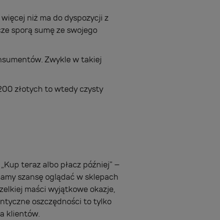
więcej niż ma do dyspozycji z
zcze sporą sumę ze swojego
sumentów. Zwykle w takiej
200 złotych to wtedy czysty
, „Kup teraz albo płacz później” –
e mamy szansę oglądać w sklepach
zelkiej maści wyjątkowe okazje,
ntyczne oszczędności to tylko
a klientów.