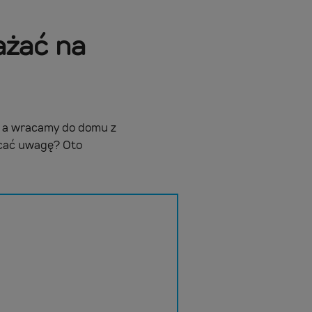
ażać na
, a wracamy do domu z
acać uwagę? Oto