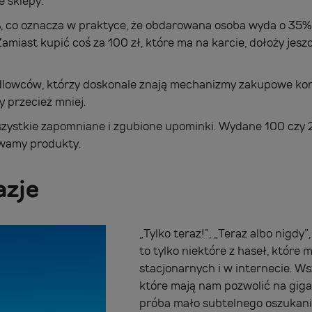
e sklepy.
5%, co oznacza w praktyce, że obdarowana osoba wyda o 35% 
Zamiast kupić coś za 100 zł, które ma na karcie, dołoży jes
lowców, którzy doskonale znają mechanizmy zakupowe kon
y przecież mniej.
szystkie zapomniane i zgubione upominki. Wydane 100 czy 
ywamy produkty.
azje
„Tylko teraz!”, „Teraz albo nigdy”
to tylko niektóre z haseł, któr
stacjonarnych i w internecie. Ws
które mają nam pozwolić na giga
próba mało subtelnego oszukani