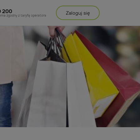
0 200
Zaloguj
się
enia zgodny z taryfą operatora