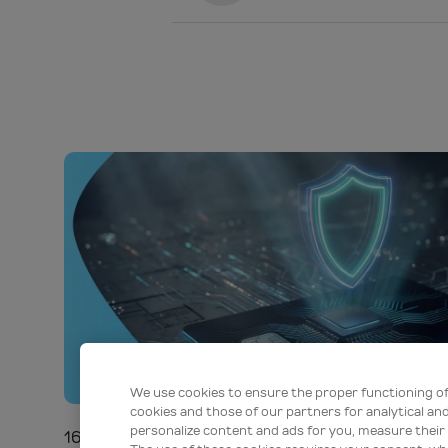
We use cookies to ensure the proper functioning o
cookies and those of our partners for analytical an
personalize content and ads for you, measure their e
16 lip 2026 09:30