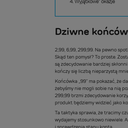
4. Wyjątkowe” okazje
Dziwne końców
2,99, 6,99, 299,99. Na pewno spot
Skąd ten pomysł? To proste. Zos
są zdecydowanie bardziej skłonni
kończy się liczbą nieparzystą mnie
Końcówka „99” ma pokazać, że dana
żebyśmy nie mogli sobie na nią p
299,99 brzmi zdecydowanie korzys
produkt będziemy widzieć jako ko
Ta taktyka sprawia, że tracimy cz
wydajemy stosunkowo niewiele. 
i sprawdzenia stanu konta.