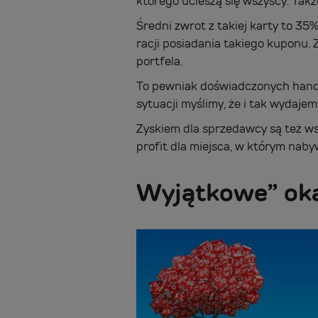
którego ucieszą się wszyscy. Takż
Średni zwrot z takiej karty to 3
racji posiadania takiego kuponu. 
portfela.
To pewniak doświadczonych hand
sytuacji myślimy, że i tak wydajem
Zyskiem dla sprzedawcy są też w
profit dla miejsca, w którym nab
Wyjątkowe” ok