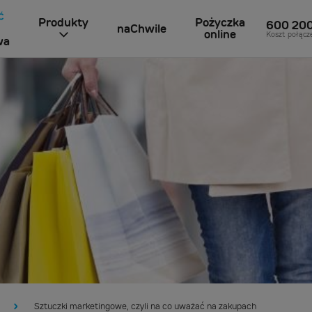
Produkty
Pożyczka
600 20
naChwile
online
Koszt połącz
wa
Sztuczki marketingowe, czyli na co uważać na zakupach