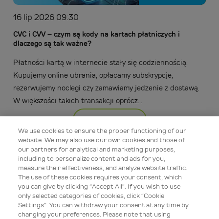
16 lip 2026 09:30
CVC i CVV – czym są kody na kartach płatniczych i
dlaczego są tak ważne?
Płatności kartą w internecie stały się codziennością.
Kupujemy online ubrania, opłacamy subskrypcje,
rezerwujemy noclegi czy zamawiamy jedzenie z dostawą.
W większości takich transakcji oprócz...
Więcej
We use cookies to ensure the proper functioning of our
website. We may also use our own cookies and those of
our partners for analytical and marketing purposes,
including to personalize content and ads for you,
measure their effectiveness, and analyze website traffic.
The use of these cookies requires your consent, which
you can give by clicking “Accept All”. If you wish to use
only selected categories of cookies, click “Cookie
Settings”. You can withdraw your consent at any time by
changing your preferences. Please note that using