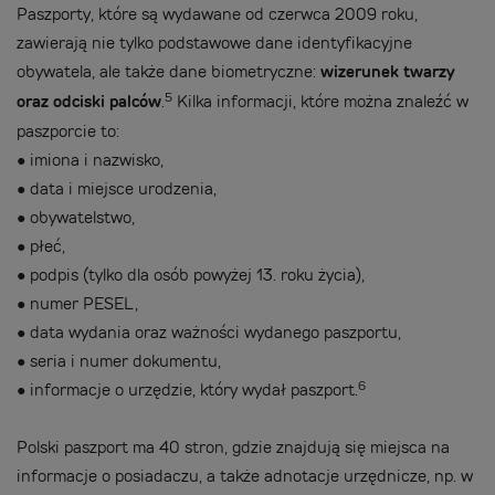
Paszporty, które są wydawane od czerwca 2009 roku,
zawierają nie tylko podstawowe dane identyfikacyjne
obywatela, ale także dane biometryczne:
wizerunek twarzy
5
oraz odciski palców
.
Kilka informacji, które można znaleźć w
paszporcie to:
●
imiona i nazwisko,
●
data i miejsce urodzenia,
●
obywatelstwo,
●
płeć,
●
podpis (tylko dla osób powyżej 13. roku życia),
●
numer PESEL,
●
data wydania oraz ważności wydanego paszportu,
●
seria i numer dokumentu,
6
●
informacje o urzędzie, który wydał paszport.
Polski paszport ma 40 stron, gdzie znajdują się miejsca na
informacje o posiadaczu, a także adnotacje urzędnicze, np. w