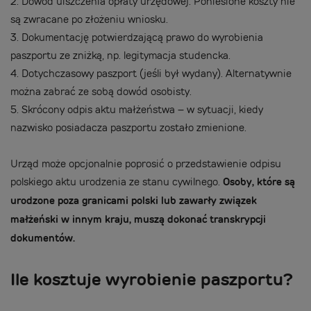
2.
Dowód uiszczenia opłaty urzędowej. Poniesione koszty nie
są zwracane po złożeniu wniosku.
3.
Dokumentację potwierdzającą prawo do wyrobienia
paszportu ze zniżką, np. legitymacja studencka.
4.
Dotychczasowy paszport (jeśli był wydany). Alternatywnie
można zabrać ze sobą dowód osobisty.
5.
Skrócony odpis aktu małżeństwa – w sytuacji, kiedy
nazwisko posiadacza paszportu zostało zmienione.
Urząd może opcjonalnie poprosić o przedstawienie odpisu
polskiego aktu urodzenia ze stanu cywilnego.
Osoby, które są
urodzone poza granicami polski lub zawarły związek
małżeński w innym kraju, muszą dokonać transkrypcji
dokumentów.
Ile kosztuje wyrobienie paszportu?