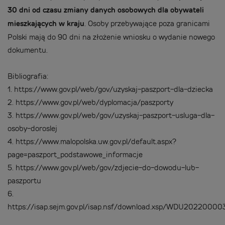
30 dni od czasu zmiany danych osobowych dla obywateli
mieszkających w kraju
. Osoby przebywające poza granicami
Polski mają do 90 dni na złożenie wniosku o wydanie nowego
dokumentu.
Bibliografia:
1.
https://www.gov.pl/web/gov/uzyskaj-paszport-dla-dziecka
2.
https://www.gov.pl/web/dyplomacja/paszporty
3.
https://www.gov.pl/web/gov/uzyskaj-paszport-usluga-dla-
osoby-doroslej
4.
https://www.malopolska.uw.gov.pl/default.aspx?
page=paszport_podstawowe_informacje
5.
https://www.gov.pl/web/gov/zdjecie-do-dowodu-lub-
paszportu
6.
https://isap.sejm.gov.pl/isap.nsf/download.xsp/WDU202200