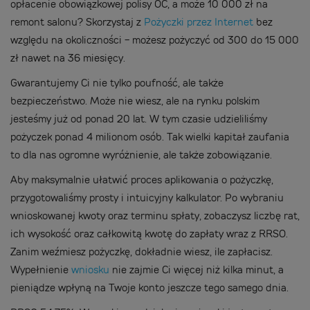
opłacenie obowiązkowej polisy OC, a może 10 000 zł na
remont salonu? Skorzystaj z
Pożyczki przez Internet
bez
względu na okoliczności - możesz pożyczyć od 300 do 15 000
zł nawet na 36 miesięcy.
Gwarantujemy Ci nie tylko poufność, ale także
bezpieczeństwo. Może nie wiesz, ale na rynku polskim
jesteśmy już od ponad 20 lat. W tym czasie udzieliliśmy
pożyczek ponad 4 milionom osób. Tak wielki kapitał zaufania
to dla nas ogromne wyróżnienie, ale także zobowiązanie.
Aby maksymalnie ułatwić proces aplikowania o pożyczkę,
przygotowaliśmy prosty i intuicyjny kalkulator. Po wybraniu
wnioskowanej kwoty oraz terminu spłaty, zobaczysz liczbę rat,
ich wysokość oraz całkowitą kwotę do zapłaty wraz z RRSO.
Zanim weźmiesz pożyczkę, dokładnie wiesz, ile zapłacisz.
Wypełnienie
wniosku
nie zajmie Ci więcej niż kilka minut, a
pieniądze wpłyną na Twoje konto jeszcze tego samego dnia.