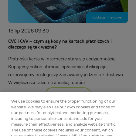
Edukacja finansowa
16 lip 2026 09:30
CVC i CVV – czym są kody na kartach płatniczych i
dlaczego są tak ważne?
Płatności kartą w internecie stały się codziennością.
Kupujemy online ubrania, opłacamy subskrypcje,
rezerwujemy noclegi czy zamawiamy jedzenie z dostawą.
W większości takich transakcji oprócz...
Więcej
We use cookies to ensure the proper functioning of our
website. We may also use our own cookies and those of
our partners for analytical and marketing purposes,
including to personalize content and ads for you,
measure their effectiveness, and analyze website traffic.
The use of these cookies requires your consent, which
you can give by clicking “Accept All”. If you wish to use