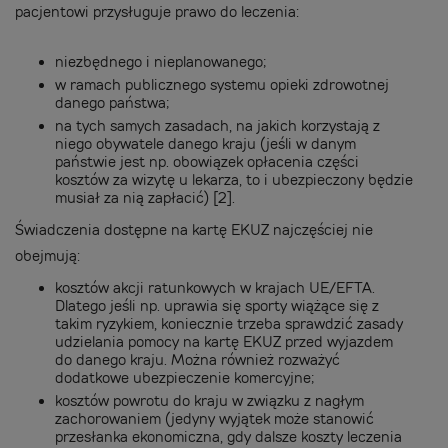
pacjentowi przysługuje prawo do leczenia:
niezbędnego i nieplanowanego;
w ramach publicznego systemu opieki zdrowotnej
danego państwa;
na tych samych zasadach, na jakich korzystają z
niego obywatele danego kraju (jeśli w danym
państwie jest np. obowiązek opłacenia części
kosztów za wizytę u lekarza, to i ubezpieczony będzie
musiał za nią zapłacić) [2].
Świadczenia dostępne na kartę EKUZ najczęściej nie
obejmują:
kosztów akcji ratunkowych w krajach UE/EFTA.
Dlatego jeśli np. uprawia się sporty wiążące się z
takim ryzykiem, koniecznie trzeba sprawdzić zasady
udzielania pomocy na kartę EKUZ przed wyjazdem
do danego kraju. Można również rozważyć
dodatkowe ubezpieczenie komercyjne;
kosztów powrotu do kraju w związku z nagłym
zachorowaniem (jedyny wyjątek może stanowić
przesłanka ekonomiczna, gdy dalsze koszty leczenia