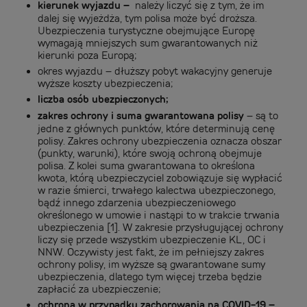
kierunek wyjazdu –
należy liczyć się z tym, że im
dalej się wyjeżdża, tym polisa może być droższa.
Ubezpieczenia turystyczne obejmujące Europę
wymagają mniejszych sum gwarantowanych niż
kierunki poza Europą;
okres wyjazdu – dłuższy pobyt wakacyjny generuje
wyższe koszty ubezpieczenia;
liczba osób ubezpieczonych;
zakres ochrony i suma gwarantowana polisy
– są to
jedne z głównych punktów, które determinują cenę
polisy. Zakres ochrony ubezpieczenia oznacza obszar
(punkty, warunki), które swoją ochroną obejmuje
polisa. Z kolei suma gwarantowana to określona
kwota, którą ubezpieczyciel zobowiązuje się wypłacić
w razie śmierci, trwałego kalectwa ubezpieczonego,
bądź innego zdarzenia ubezpieczeniowego
określonego w umowie i nastąpi to w trakcie trwania
ubezpieczenia [1]. W zakresie przysługującej ochrony
liczy się przede wszystkim ubezpieczenie KL, OC i
NNW. Oczywisty jest fakt, że im pełniejszy zakres
ochrony polisy, im wyższe są gwarantowane sumy
ubezpieczenia, dlatego tym więcej trzeba będzie
zapłacić za ubezpieczenie;
ochrona w przypadku zachorowania na COVID-19 –