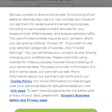
Więcej
We use cookies to ensure the proper functioning of our
website. We may also use our own cookies and those of
our partners for analytical and marketing purposes,
including to personalize content and ads for you,
measure their effectiveness, and analyze website traffic.
The use of these cookies requires your consent, which
you can give by clicking “Accept All”. If you wish to use
only selected categories of cookies, click “Cookie
Settings”. You can withdraw your consent at any time by
changing your preferences. Please note that using
cookies for these purposes involves the processing of
your personal data. The data controller is Provident S.A.,
Edukacja bezpieczeństwa
and in some cases, our partners as well. More
information about our partners can be found in our
08 lip 2026 09:00
Cookie Policy
. For more information on how Google
uses your personal data for ads personalization, visit
Hasła, MFA i biometria: proste kroki, by lepiej chronić
this page
. To learn how Google ensures the safety and
swoje finanse
privacy of your data, please visit
Google’s Business
Safety and Privacy page
.
Bankowość internetowa, usługi finansowe i zakupy online
są wygodne, szybkie i stały się częścią naszego