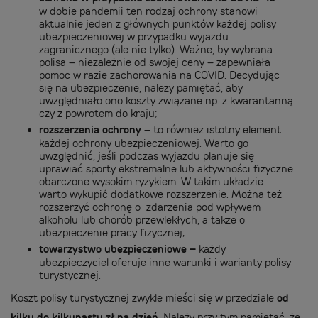
w dobie pandemii ten rodzaj ochrony stanowi
aktualnie jeden z głównych punktów każdej polisy
ubezpieczeniowej w przypadku wyjazdu
zagranicznego (ale nie tylko). Ważne, by wybrana
polisa – niezależnie od swojej ceny – zapewniała
pomoc w razie zachorowania na COVID. Decydując
się na ubezpieczenie, należy pamiętać, aby
uwzględniało ono koszty związane np. z kwarantanną
czy z powrotem do kraju;
rozszerzenia ochrony
– to również istotny element
każdej ochrony ubezpieczeniowej. Warto go
uwzględnić, jeśli podczas wyjazdu planuje się
uprawiać sporty ekstremalne lub aktywności fizyczne
obarczone wysokim ryzykiem. W takim układzie
warto wykupić dodatkowe rozszerzenie. Można też
rozszerzyć ochronę o zdarzenia pod wpływem
alkoholu lub chorób przewlekłych, a także o
ubezpieczenie pracy fizycznej;
towarzystwo ubezpieczeniowe –
każdy
ubezpieczyciel oferuje inne warunki i warianty polisy
turystycznej.
Koszt polisy turystycznej zwykle mieści się w przedziale
od
kilku do kilkunastu zł na dzień.
Należy przy tym pamiętać, że