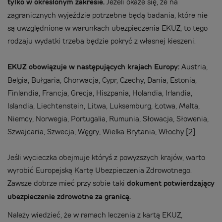
tylko w określonym zakresie.
Jeżeli okaże się, że na
zagranicznych wyjeździe potrzebne będą badania, które nie
są uwzględnione w warunkach ubezpieczenia EKUZ, to tego
rodzaju wydatki trzeba będzie pokryć z własnej kieszeni.
EKUZ obowiązuje w następujących krajach Europy:
Austria,
Belgia, Bułgaria, Chorwacja, Cypr, Czechy, Dania, Estonia,
Finlandia, Francja, Grecja, Hiszpania, Holandia, Irlandia,
Islandia, Liechtenstein, Litwa, Luksemburg, Łotwa, Malta,
Niemcy, Norwegia, Portugalia, Rumunia, Słowacja, Słowenia,
Szwajcaria, Szwecja, Węgry, Wielka Brytania, Włochy [2].
Jeśli wycieczka obejmuje któryś z powyższych krajów, warto
wyrobić Europejską Kartę Ubezpieczenia Zdrowotnego.
Zawsze dobrze mieć przy sobie taki
dokument potwierdzający
ubezpieczenie zdrowotne za granicą.
Należy wiedzieć, że w ramach leczenia z kartą EKUZ,