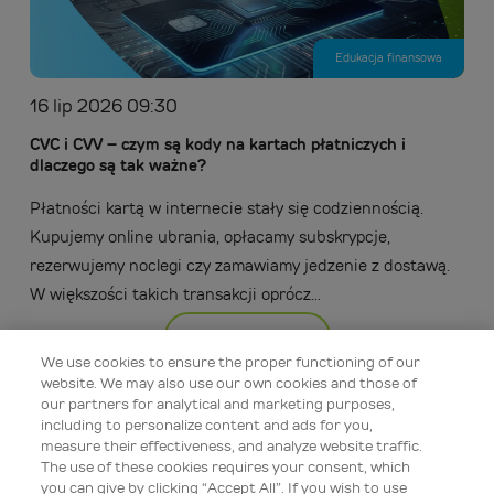
Edukacja finansowa
16 lip 2026 09:30
CVC i CVV – czym są kody na kartach płatniczych i
dlaczego są tak ważne?
Płatności kartą w internecie stały się codziennością.
Kupujemy online ubrania, opłacamy subskrypcje,
rezerwujemy noclegi czy zamawiamy jedzenie z dostawą.
W większości takich transakcji oprócz...
Więcej
We use cookies to ensure the proper functioning of our
website. We may also use our own cookies and those of
our partners for analytical and marketing purposes,
including to personalize content and ads for you,
measure their effectiveness, and analyze website traffic.
The use of these cookies requires your consent, which
you can give by clicking “Accept All”. If you wish to use