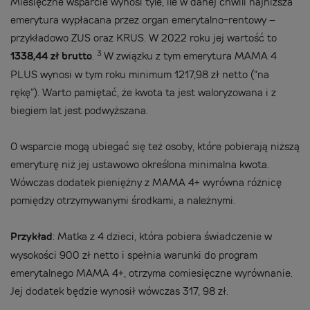
Miesięczne wsparcie wynosi tyle, ile w danej chwili najniższa
emerytura wypłacana przez organ emerytalno-rentowy –
przykładowo ZUS oraz KRUS. W 2022 roku jej wartość to
3
1338,44 zł brutto
.
W związku z tym emerytura MAMA 4
PLUS wynosi w tym roku minimum 1217,98 zł netto (“na
rękę”). Warto pamiętać, że kwota ta jest waloryzowana i z
biegiem lat jest podwyższana.
O wsparcie mogą ubiegać się też osoby, które pobierają niższą
emeryturę niż jej ustawowo określona minimalna kwota.
Wówczas dodatek pieniężny z MAMA 4+ wyrówna różnicę
pomiędzy otrzymywanymi środkami, a należnymi.
Przykład
: Matka z 4 dzieci, która pobiera świadczenie w
wysokości 900 zł netto i spełnia warunki do program
emerytalnego MAMA 4+, otrzyma comiesięczne wyrównanie.
Jej dodatek będzie wynosił wówczas 317, 98 zł.