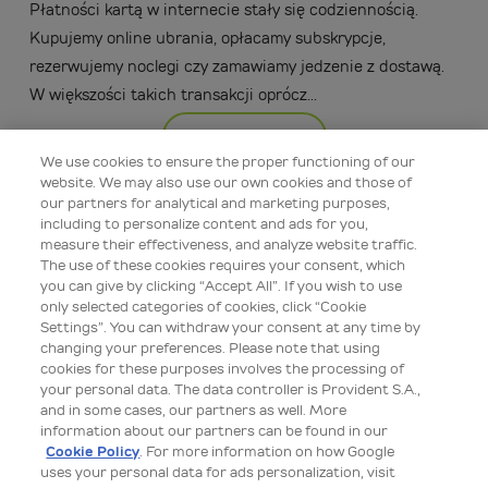
Płatności kartą w internecie stały się codziennością.
Kupujemy online ubrania, opłacamy subskrypcje,
rezerwujemy noclegi czy zamawiamy jedzenie z dostawą.
W większości takich transakcji oprócz...
Więcej
We use cookies to ensure the proper functioning of our
website. We may also use our own cookies and those of
our partners for analytical and marketing purposes,
including to personalize content and ads for you,
measure their effectiveness, and analyze website traffic.
The use of these cookies requires your consent, which
you can give by clicking “Accept All”. If you wish to use
only selected categories of cookies, click “Cookie
Settings”. You can withdraw your consent at any time by
changing your preferences. Please note that using
cookies for these purposes involves the processing of
your personal data. The data controller is Provident S.A.,
Edukacja bezpieczeństwa
and in some cases, our partners as well. More
information about our partners can be found in our
08 lip 2026 09:00
Cookie Policy
. For more information on how Google
uses your personal data for ads personalization, visit
Hasła, MFA i biometria: proste kroki, by lepiej chronić