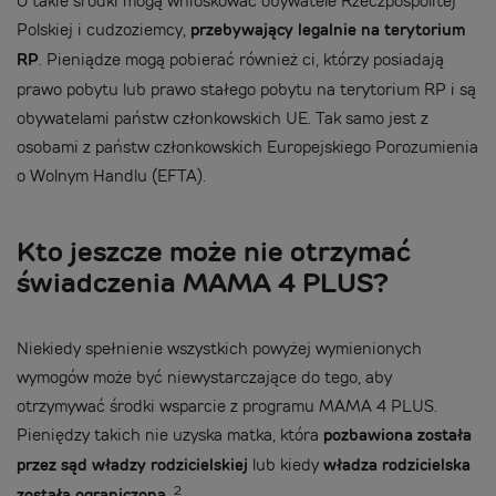
O takie środki mogą wnioskować obywatele Rzeczpospolitej
Polskiej i cudzoziemcy,
przebywający legalnie na terytorium
RP
. Pieniądze mogą pobierać również ci, którzy posiadają
prawo pobytu lub prawo stałego pobytu na terytorium RP i są
obywatelami państw członkowskich UE. Tak samo jest z
osobami z państw członkowskich Europejskiego Porozumienia
o Wolnym Handlu (EFTA).
Kto jeszcze może nie otrzymać
świadczenia MAMA 4 PLUS?
Niekiedy spełnienie wszystkich powyżej wymienionych
wymogów może być niewystarczające do tego, aby
otrzymywać środki wsparcie z programu MAMA 4 PLUS.
Pieniędzy takich nie uzyska matka, która
pozbawiona została
przez sąd władzy rodzicielskiej
lub kiedy
władza rodzicielska
2
została ograniczona
.