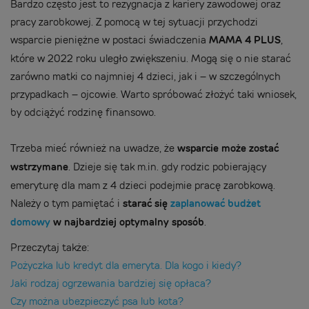
Bardzo często jest to rezygnacja z kariery zawodowej oraz
pracy zarobkowej. Z pomocą w tej sytuacji przychodzi
wsparcie pieniężne w postaci świadczenia
MAMA 4 PLUS
,
które w 2022 roku uległo zwiększeniu. Mogą się o nie starać
zarówno matki co najmniej 4 dzieci, jak i – w szczególnych
przypadkach – ojcowie. Warto spróbować złożyć taki wniosek,
by odciążyć rodzinę finansowo.
Trzeba mieć również na uwadze, że
wsparcie może zostać
wstrzymane
. Dzieje się tak m.in. gdy rodzic pobierający
emeryturę dla mam z 4 dzieci podejmie pracę zarobkową.
Należy o tym pamiętać i
starać się
zaplanować budżet
domowy
w najbardziej optymalny sposób
.
Przeczytaj także:
Pożyczka lub kredyt dla emeryta. Dla kogo i kiedy?
Jaki rodzaj ogrzewania bardziej się opłaca?
Czy można ubezpieczyć psa lub kota?