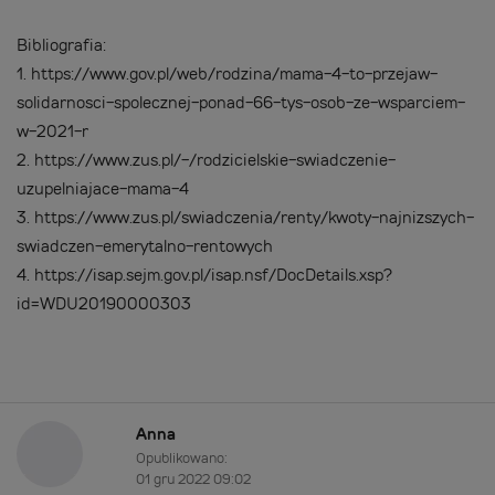
Bibliografia:
1.
https://www.gov.pl/web/rodzina/mama-4-to-przejaw-
solidarnosci-spolecznej-ponad-66-tys-osob-ze-wsparciem-
w-2021-r
2.
https://www.zus.pl/-/rodzicielskie-swiadczenie-
uzupelniajace-mama-4
3.
https://www.zus.pl/swiadczenia/renty/kwoty-najnizszych-
swiadczen-emerytalno-rentowych
4.
https://isap.sejm.gov.pl/isap.nsf/DocDetails.xsp?
id=WDU20190000303
Anna
Opublikowano:
01 gru 2022 09:02