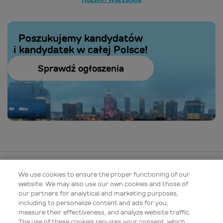
Poszukujemy kandydatów
i kandydatek w całej Polsce!
Sprawdź ogłoszenia
Aktualności
We use cookies to ensure the proper functioning of our
website. We may also use our own cookies and those of
O firmie
our partners for analytical and marketing purposes,
including to personalize content and ads for you,
measure their effectiveness, and analyze website traffic.
Produkty
The use of these cookies requires your consent, which