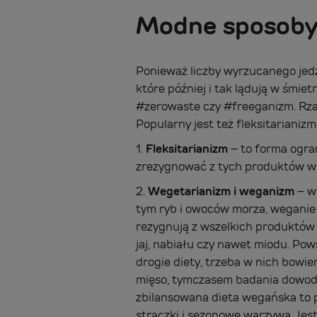
Modne sposoby 
Ponieważ liczby wyrzucanego jedz
które później i tak lądują w śmie
#zerowaste czy #freeganizm. Rzad
Popularny jest też fleksitarianiz
1.
Fleksitarianizm
– to forma ogran
zrezygnować z tych produktów w s
2.
Wegetarianizm i weganizm
– w
tym ryb i owoców morza, weganie n
rezygnują z wszelkich produktów
jaj, nabiału czy nawet miodu. Pows
drogie diety, trzeba w nich bowi
mięso, tymczasem badania dowod
zbilansowana dieta wegańska to 
strączki i sezonowe warzywa. Jes