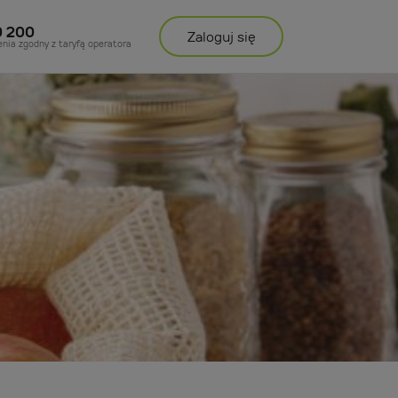
0 200
Zaloguj
się
enia zgodny z taryfą operatora