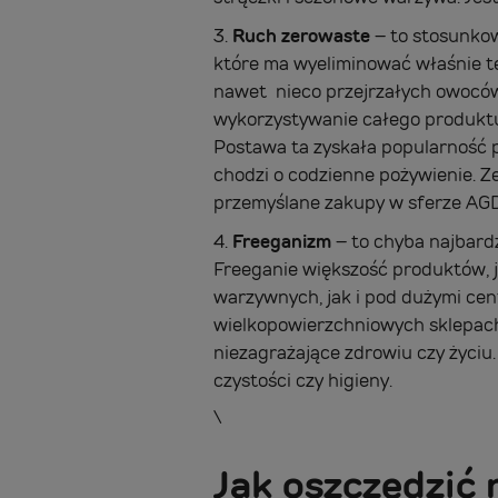
3.
Ruch zerowaste
– to stosunkow
które ma wyeliminować właśnie te 
nawet nieco przejrzałych owoców 
wykorzystywanie całego produktu
Postawa ta zyskała popularność po
chodzi o codzienne pożywienie. Z
przemyślane zakupy w sferze AGD.
4.
Freeganizm
– to chyba najbard
Freeganie większość produktów, j
warzywnych, jak i pod dużymi cen
wielkopowierzchniowych sklepach
niezagrażające zdrowiu czy życiu.
czystości czy higieny.
\
Jak oszczędzić