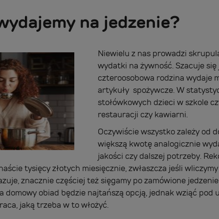
 wydajemy na jedzenie?
Niewielu z nas prowadzi skrupulat
wydatki na żywność. Szacuje się 
czteroosobowa rodzina wydaje m
artykuły spożywcze. W statystyc
stołówkowych dzieci w szkole cz
restauracji czy kawiarni.
Oczywiście wszystko zależy od 
większą kwotę analogicznie wyd
jakości czy dalszej potrzeby. Re
aście tysięcy złotych miesięcznie, zwłaszcza jeśli wliczymy
kazuje, znacznie częściej też sięgamy po zamówione jedzeni
na domowy obiad będzie najtańszą opcją, jednak wziąć pod u
aca, jaką trzeba w to włożyć.