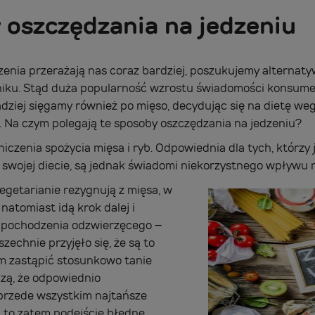
oszczędzania na jedzeniu
enia przerażają nas coraz bardziej, poszukujemy alternat
tniku. Stąd duża popularność wzrostu świadomości konsumenc
ziej sięgamy również po mięso, decydując się na dietę we
m. Na czym polegają te sposoby oszczędzania na jedzeniu?
iczenia spożycia mięsa i ryb. Odpowiednia dla tych, którzy 
wojej diecie, są jednak świadomi niekorzystnego wpływu n
egetarianie rezygnują z mięsa, w
atomiast idą krok dalej i
 pochodzenia odzwierzęcego –
zechnie przyjęło się, że są to
em zastąpić stosunkowo tanie
zą, że odpowiednio
przede wszystkim najtańsze
t to zatem podejście błędne.