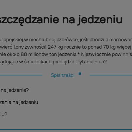
zczędzanie na jedzeniu
Europejskiej w niechlubnej czołówce, jeśli chodzi o marnowan
ierć tony żywności! 247 kg rocznie to ponad 70 kg więcej n
ie około 88 milionów ton jedzenia.* Niezwłocznie powinniśm
lądujące w śmietnikach pieniądze. Pytanie – co?
Spis treści
 na jedzenie?
ania na jedzeniu
niu?