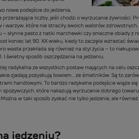
o nowe podejście do jedzenia,
przerażające liczby, jeśli chodzi o wyrzucanie żywności. 
i warzyw, które nie straciły swoich walorów zdrowotnych, 
 – słynne pesto z natki marchewki czy smaczne obiady z r
d koniec lat 90. XX wieku, kiedy to zaczęła wzrastać świad
ero waste przekłada się również na styl życia – to niekupo
 I świetny sposób oszczędzania na jedzeniu.
ziej radykalna ze wszystkich postaw mających na celu oszc
akie zjadają pozyskują bowiem… ze śmietników. Są to zaró
trami handlowymi. To bardzo radykalne podejście wiąże się
 spożywczych, które nakazują wyrzucenie dobrego towaru
 Można w taki sposób zyskać nie tylko jedzenie, ale równi
 na jedzeniu?