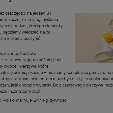
ż oszczędzić na jedzeniu i
iety, raczej ze zmianą myślenia.
ięczny budżet, którego elementy
u będziemy wiedzieć, na co
dzie możemy poczynić
łczesnego budżetu
z zakupów tego, co później i tak
y owoce i warzywa, które
 jak się później okazuje – nie mamy kompletnie pomysłu na
Dlatego istotnym elementem może być nie tylko zaplanowanie
łożeń, jeśli chodzi o wydatki. Bo z czerstwego pieczywa m
wsze można zamrozić!
0-Polak-marnuje-247-kg-zywnosci