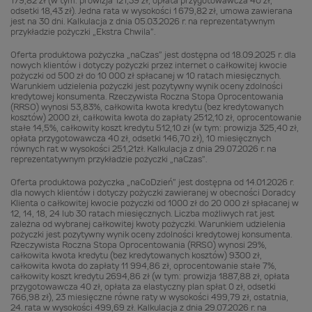
179,82 zł (w tym: prowizja 121,39 zł, opłata przygotowawcza 40 zł,
odsetki 18,43 zł). Jedna rata w wysokości 1 679,82 zł, umowa zawierana
jest na 30 dni. Kalkulacja z dnia 05.03.2026 r. na reprezentatywnym
przykładzie pożyczki „Ekstra Chwila”.
Oferta produktowa pożyczka „naCzas” jest dostępna od 18.09.2025 r. dla
nowych klientów i dotyczy pożyczki przez internet o całkowitej kwocie
pożyczki od 500 zł do 10 000 zł spłacanej w 10 ratach miesięcznych.
Warunkiem udzielenia pożyczki jest pozytywny wynik oceny zdolności
kredytowej konsumenta. Rzeczywista Roczna Stopa Oprocentowania
(RRSO) wynosi 53,83%, całkowita kwota kredytu (bez kredytowanych
kosztów) 2000 zł, całkowita kwota do zapłaty 2512,10 zł, oprocentowanie
stałe 14,5%, całkowity koszt kredytu 512,10 zł (w tym: prowizja 325,40 zł,
opłata przygotowawcza 40 zł, odsetki 146,70 zł), 10 miesięcznych
równych rat w wysokości 251,21zł. Kalkulacja z dnia 29.07.2026 r. na
reprezentatywnym przykładzie pożyczki „naCzas”.
Oferta produktowa pożyczka „naCoDzień” jest dostępna od 14.01.2026 r.
dla nowych klientów i dotyczy pożyczki zawieranej w obecności Doradcy
Klienta o całkowitej kwocie pożyczki od 1000 zł do 20 000 zł spłacanej w
12, 14, 18, 24 lub 30 ratach miesięcznych. Liczba możliwych rat jest
zależna od wybranej całkowitej kwoty pożyczki. Warunkiem udzielenia
pożyczki jest pozytywny wynik oceny zdolności kredytowej konsumenta.
Rzeczywista Roczna Stopa Oprocentowania (RRSO) wynosi 29%,
całkowita kwota kredytu (bez kredytowanych kosztów) 9300 zł,
całkowita kwota do zapłaty 11 994,86 zł, oprocentowanie stałe 7%,
całkowity koszt kredytu 2694,86 zł (w tym: prowizja 1887,88 zł, opłata
przygotowawcza 40 zł, opłata za elastyczny plan spłat 0 zł, odsetki
766,98 zł), 23 miesięczne równe raty w wysokości 499,79 zł, ostatnia,
24. rata w wysokości 499,69 zł. Kalkulacja z dnia 29.07.2026 r. na