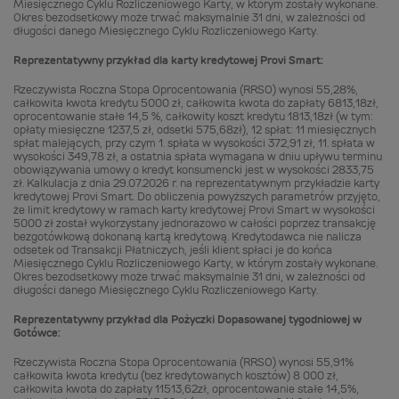
Miesięcznego Cyklu Rozliczeniowego Karty, w którym zostały wykonane.
Okres bezodsetkowy może trwać maksymalnie 31 dni, w zależności od
długości danego Miesięcznego Cyklu Rozliczeniowego Karty.
Reprezentatywny przykład dla karty kredytowej Provi Smart:
Rzeczywista Roczna Stopa Oprocentowania (RRSO) wynosi 55,28%,
całkowita kwota kredytu 5000 zł, całkowita kwota do zapłaty 6813,18zł,
oprocentowanie stałe 14,5 %, całkowity koszt kredytu 1813,18zł (w tym:
opłaty miesięczne 1237,5 zł, odsetki 575,68zł), 12 spłat: 11 miesięcznych
spłat malejących, przy czym 1. spłata w wysokości 372,91 zł, 11. spłata w
wysokości 349,78 zł, a ostatnia spłata wymagana w dniu upływu terminu
obowiązywania umowy o kredyt konsumencki jest w wysokości 2833,75
zł. Kalkulacja z dnia 29.07.2026 r. na reprezentatywnym przykładzie karty
kredytowej Provi Smart. Do obliczenia powyższych parametrów przyjęto,
że limit kredytowy w ramach karty kredytowej Provi Smart w wysokości
5000 zł został wykorzystany jednorazowo w całości poprzez transakcję
bezgotówkową dokonaną kartą kredytową. Kredytodawca nie nalicza
odsetek od Transakcji Płatniczych, jeśli klient spłaci je do końca
Miesięcznego Cyklu Rozliczeniowego Karty, w którym zostały wykonane.
Okres bezodsetkowy może trwać maksymalnie 31 dni, w zależności od
długości danego Miesięcznego Cyklu Rozliczeniowego Karty.
Reprezentatywny przykład dla Pożyczki Dopasowanej tygodniowej w
Gotówce:
Rzeczywista Roczna Stopa Oprocentowania (RRSO) wynosi 55,91%
całkowita kwota kredytu (bez kredytowanych kosztów) 8 000 zł,
całkowita kwota do zapłaty 11513,62zł, oprocentowanie stałe 14,5%,