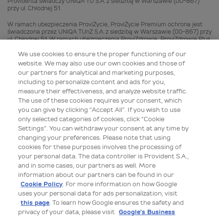
Providenta świadczy UNIQA TU S.A. z siedzibą w Warszawie (00-867)
przy ul. Chłodnej 51.
W ramach ubezpieczenia ProviŻycie, ProviŻycie Premium ochrona jest
świadczona przez UNIQA TUnŻ S.A. z siedzibą w Warszawie (00-867) przy
ul. Chłodnej 51. W ramach ubezpieczenia ProviZdrowie, ProviZdrowie Plus
oraz w ramach Ubezpieczeń komunikacyjnych ochrona jest świadczona
przez UNIQA TU S.A. z siedzibą w Warszawie (00-867) przy ul. Chłodnej
We use cookies to ensure the proper functioning of our
51. W ramach ubezpieczenia ProviŻyj Zdrowo oraz ŻyjZdrowo Plus,
website. We may also use our own cookies and those of
ochrona jest świadczona przez UNIQA TUnŻ S.A. z siedzibą w Warszawie
our partners for analytical and marketing purposes,
(00-867) przy ul. Chłodnej 51 oraz przez UNIQA TU S.A. z siedzibą w
including to personalize content and ads for you,
Warszawie (00-867) przy ul. Chłodnej 51.
measure their effectiveness, and analyze website traffic.
Provident Polska SA jest agentem ubezpieczeniowym wpisanym do
The use of these cookies requires your consent, which
Rejestru Agentów Ubezpieczeniowych pod numerem RAU 11235060/A.
you can give by clicking “Accept All”. If you wish to use
only selected categories of cookies, click “Cookie
Provident Polska SA zajął 1 miejsce w kategorii Instytucja Pożyczkowa
Settings”. You can withdraw your consent at any time by
Roku Loan Magazine Awards 2024 w dniu 15.02.2024 r. Szczegóły są
dostępne na stronie: https://loanmagazine.pl/provident-polska-
changing your preferences. Please note that using
instytucja-pozyczkowa-roku-loan-magazine-awards-2024/. Nagroda
cookies for these purposes involves the processing of
przyznana przez podmiot niezależny od Provident Polska SA.
your personal data. The data controller is Provident S.A.,
and in some cases, our partners as well. More
Provident Polska S.A. 16 czerwca 2025 r. przyjęła do stosowania Dobre
information about our partners can be found in our
Praktyki w zakresie Dystrybucji Usług przez Instytucje pożyczkowe:
https://zpf.pl/etyka/dobre-praktyki-w-zakresie-vas/.
Cookie Policy
. For more information on how Google
uses your personal data for ads personalization, visit
Wszelkie prawa zastrzeżone dla Provident Polska S.A. z siedzibą przy ul.
this page
. To learn how Google ensures the safety and
Inflanckiej 4A, 00-189 Warszawa, wpisana przez Sąd Rejonowy dla m.st.
privacy of your data, please visit
Google’s Business
Warszawy, XII Wydział Gospodarczy Krajowego Rejestru Sądowego do