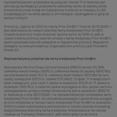
reprezentatywnym przykładzie tej pożyczki. Kwota 17 zł dziennie jest
symulacją wynikającą z podzielenia całkowitej kwoty do zapłaty przez
konsumenta przez liczbę dni (uśredniona liczba dni w miesiącu to 30)
przypadających na okres spłaty w 24 miesiące i zaokrąglenia w górę do
pełnych złotych.
Promocja „Zgarnij do 1200 zł z kartą Provi Sm@rt” trwa do 20.10.2026 r. i
jest skierowana do nowych klientów karty kredytowej Provi Sm@rt.
Uczestnik promocji może otrzymać łącznie zwrot do 1200 zł, jeśli w
czasie trwania promocji zawrze umowę o kartę kredytową Provi Sm@rt i
spełni pozostałe warunki wskazane w regulaminie promocji. Regulamin
dostępny na www.provident.pl. Organizatorem promocji jest Provident
Polska SA.
Reprezentatywny przykład dla karty kredytowej Provi Sm@rt:
Rzeczywista Roczna Stopa Oprocentowania (RRSO) wynosi 55,28%,
całkowita kwota kredytu 5000 zł, całkowita kwota do zapłaty 6813,18zł,
oprocentowanie stałe 14,5 %, całkowity koszt kredytu 1813,18zł (w tym:
opłaty miesięczne 1237,5 zł, odsetki 575,68zł), 12 spłat: 11 miesięcznych
spłat malejących, przy czym 1. spłata w wysokości 372,91 zł, 11. spłata w
wysokości 349,78 zł, a ostatnia spłata wymagana w dniu upływu terminu
obowiązywania umowy o kredyt konsumencki jest w wysokości 2833,75
zł. Kalkulacja z dnia 29.07.2026 r. na reprezentatywnym przykładzie karty
kredytowej Provi Sm@rt. Do obliczenia powyższych parametrów przyjęto,
że limit kredytowy w ramach karty kredytowej Provi Sm@rt w wysokości
5000 zł został wykorzystany jednorazowo w całości poprzez transakcję
bezgotówkową dokonaną kartą kredytową. Kredytodawca nie nalicza
odsetek od Transakcji Płatniczych, jeśli klient spłaci je do końca