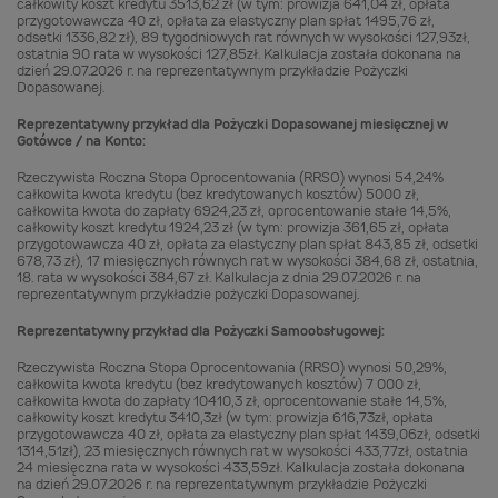
całkowity koszt kredytu 3513,62 zł (w tym: prowizja 641,04 zł, opłata
przygotowawcza 40 zł, opłata za elastyczny plan spłat 1495,76 zł,
odsetki 1336,82 zł), 89 tygodniowych rat równych w wysokości 127,93zł,
ostatnia 90 rata w wysokości 127,85zł. Kalkulacja została dokonana na
dzień 29.07.2026 r. na reprezentatywnym przykładzie Pożyczki
Dopasowanej.
Reprezentatywny przykład dla Pożyczki Dopasowanej miesięcznej w
Gotówce / na Konto:
Rzeczywista Roczna Stopa Oprocentowania (RRSO) wynosi 54,24%
całkowita kwota kredytu (bez kredytowanych kosztów) 5000 zł,
całkowita kwota do zapłaty 6924,23 zł, oprocentowanie stałe 14,5%,
całkowity koszt kredytu 1924,23 zł (w tym: prowizja 361,65 zł, opłata
przygotowawcza 40 zł, opłata za elastyczny plan spłat 843,85 zł, odsetki
678,73 zł), 17 miesięcznych równych rat w wysokości 384,68 zł, ostatnia,
18. rata w wysokości 384,67 zł. Kalkulacja z dnia 29.07.2026 r. na
reprezentatywnym przykładzie pożyczki Dopasowanej.
Reprezentatywny przykład dla Pożyczki Samoobsługowej:
Rzeczywista Roczna Stopa Oprocentowania (RRSO) wynosi 50,29%,
całkowita kwota kredytu (bez kredytowanych kosztów) 7 000 zł,
całkowita kwota do zapłaty 10410,3 zł, oprocentowanie stałe 14,5%,
całkowity koszt kredytu 3410,3zł (w tym: prowizja 616,73zł, opłata
przygotowawcza 40 zł, opłata za elastyczny plan spłat 1439,06zł, odsetki
1314,51zł), 23 miesięcznych równych rat w wysokości 433,77zł, ostatnia
24 miesięczna rata w wysokości 433,59zł. Kalkulacja została dokonana
na dzień 29.07.2026 r. na reprezentatywnym przykładzie Pożyczki