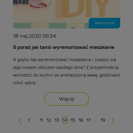
Nasze porady
18 maj 2020 09:24
5 porad jak tanio wyremontować mieszkanie
A gdyby tak wyremontować mieszkanie i cieszyć się
jego nowym obliczem każdego dnia? Z przyjemnością
wchodzić do kuchni po aromatyczną kawę, godzinami
robić sobie...
Więcej
1
…
11
12
13
14
15
16
17
…
19