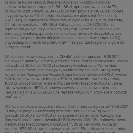
całkowita kwota kredytu (bez kredytowanych kosztów) 9300 zł,
całkowita kwota do zapłaty 11 994,86 zł, oprocentowanie stałe 7%,
całkowity koszt kredytu 2694,86 zł (w tym: prowizja 1887,88 zł, opłata
przygotowawcza 40 zł, opłata za elastyczny plan spłat 0 zł, odsetki
766,98 zł), 23 miesięczne równe raty w wysokości 499,79 zł, ostatnia,
24. rata w wysokości 499,69 zł. Kalkulacja z dnia 29.07.2026 r. na
reprezentatywnym przykładzie tej pożyczki. Kwota 17 zł dziennie jest
symulacją wynikającą z podzielenia całkowitej kwoty do zapłaty przez
konsumenta przez liczbę dni (uśredniona liczba dni w miesiącu to 30)
przypadających na okres spłaty w 24 miesiące i zaokrąglenia w górę do
pełnych złotych.
Oferta produktowa pożyczka „naChwile” jest dostępna od 19.09.2024 r.
dla nowych klientów i dotyczy pożyczki przez internet o całkowitej kwocie
pożyczki od 500 zł do 4000 zł spłacanej w jednej racie. Warunkiem
udzielenia pożyczki jest pozytywny wynik oceny zdolności kredytowej
konsumenta. Rzeczywista Roczna Stopa Oprocentowania (RRSO) wynosi
0,00%, całkowita kwota kredytu 1500 zł, całkowita kwota do zapłaty
1500 zł, oprocentowanie stałe 0%, całkowity koszt kredytu 0 zł. Jedna
rata w wysokości 1500 zł, umowa zawierana jest na dwa miesiące.
Kalkulacja z dnia 29.07.2025 r. na reprezentatywnym przykładzie pożyczki
„naChwile”.
Oferta produktowa pożyczka „Ekstra Chwila” jest dostępna od 19.09.2024
r. i dotyczy pożyczki udzielanej przez internet o całkowitej kwocie
pożyczki od 500 zł do 4 000 zł, spłacanej w jednej racie. Rzeczywista
Roczna Stopa Oprocentowania (RRSO) wynosi 289,10%, całkowita kwota
kredytu (bez kredytowanych kosztów) 1 500 zł, całkowita kwota do
zapłaty 1 679,82 zł, oprocentowanie stałe 14,5%, całkowity koszt kredytu