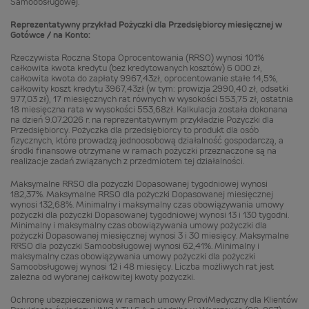
Samoobsługowej.
Reprezentatywny przykład Pożyczki dla Przedsiębiorcy miesięcznej w
Gotówce / na Konto:
Rzeczywista Roczna Stopa Oprocentowania (RRSO) wynosi 101%
całkowita kwota kredytu (bez kredytowanych kosztów) 6 000 zł,
całkowita kwota do zapłaty 9967,43zł, oprocentowanie stałe 14,5%,
całkowity koszt kredytu 3967,43zł (w tym: prowizja 2990,40 zł, odsetki
977,03 zł), 17 miesięcznych rat równych w wysokości 553,75 zł, ostatnia
18 miesięczna rata w wysokości 553,68zł. Kalkulacja została dokonana
na dzień 9.07.2026 r. na reprezentatywnym przykładzie Pożyczki dla
Przedsiębiorcy. Pożyczka dla przedsiębiorcy to produkt dla osób
fizycznych, które prowadzą jednoosobową działalność gospodarczą, a
środki finansowe otrzymane w ramach pożyczki przeznaczone są na
realizacje zadań związanych z przedmiotem tej działalności.
Maksymalne RRSO dla pożyczki Dopasowanej tygodniowej wynosi
182,37%. Maksymalne RRSO dla pożyczki Dopasowanej miesięcznej
wynosi 132,68%. Minimalny i maksymalny czas obowiązywania umowy
pożyczki dla pożyczki Dopasowanej tygodniowej wynosi 13 i 130 tygodni.
Minimalny i maksymalny czas obowiązywania umowy pożyczki dla
pożyczki Dopasowanej miesięcznej wynosi 3 i 30 miesięcy. Maksymalne
RRSO dla pożyczki Samoobsługowej wynosi 62,41%. Minimalny i
maksymalny czas obowiązywania umowy pożyczki dla pożyczki
Samoobsługowej wynosi 12 i 48 miesięcy. Liczba możliwych rat jest
zależna od wybranej całkowitej kwoty pożyczki.
Ochronę ubezpieczeniową w ramach umowy ProviMedyczny dla Klientów