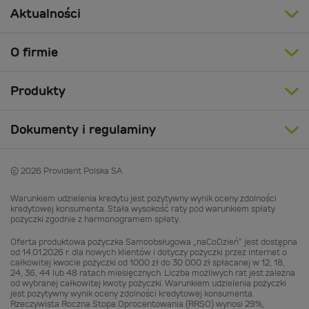
Aktualności
O firmie
Produkty
Dokumenty i regulaminy
© 2026 Provident Polska SA
Warunkiem udzielenia kredytu jest pozytywny wynik oceny zdolności
kredytowej konsumenta. Stała wysokość raty pod warunkiem spłaty
pożyczki zgodnie z harmonogramem spłaty.
Oferta produktowa pożyczka Samoobsługowa „naCoDzień” jest dostępna
od 14.01.2026 r. dla nowych klientów i dotyczy pożyczki przez internet o
całkowitej kwocie pożyczki od 1000 zł do 30 000 zł spłacanej w 12, 18,
24, 36, 44 lub 48 ratach miesięcznych. Liczba możliwych rat jest zależna
od wybranej całkowitej kwoty pożyczki. Warunkiem udzielenia pożyczki
jest pozytywny wynik oceny zdolności kredytowej konsumenta.
Rzeczywista Roczna Stopa Oprocentowania (RRSO) wynosi 29%,