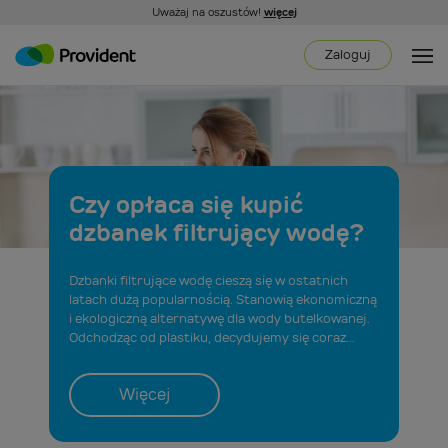
Uważaj na oszustów!
więcej
Zaloguj
Czy opłaca się kupić
dzbanek filtrujący wodę?
Dzbanki filtrujące wodę cieszą się w ostatnich
latach dużą popularnością. Stanowią ekonomiczną
i ekologiczną alternatywę dla wody butelkowanej.
Odchodząc od plastiku, decydujemy się coraz...
Więcej