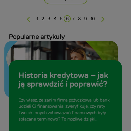
1
2
3
4
5
6
7
8
9
10
Popularne artykuły
Historia kredytowa – jak
ją sprawdzić i poprawić?
Czy wiesz, że zanim firma pożyczkowa lub bank
udzieli Ci finansowania, zweryfikuje, czy raty
Twoich innych zobowiązań finansowych były
spłacane terminowo? To możliwe dzięki...