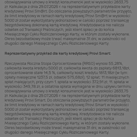
obowiązywania umowy o kredyt konsumencki jest w wysokości 2833,75
zł. Kalkulacja z dnia 29.07.2026 r. na reprezentatywnym przykładzie karty
kredytowej Provi Sm@rt. Do obliczenia powyższych parametrów przyjęto,
że limit kredytowy w ramach karty kredytowej Provi Sm@rt w wysokości
5000 zł został wykorzystany jednorazowo w całości poprzez transakcję
bezgotówkową dokonaną kartą kredytową. Kredytodawca nie nalicza
odsetek od Transakcji Płatniczych, jeśli klient spłaci je do końca
Miesięcznego Cyklu Rozliczeniowego Karty, w którym zostały wykonane.
Okres bezodsetkowy może trwać maksymalnie 31 dni, w zależności od
długości danego Miesięcznego Cyklu Rozliczeniowego Karty.
Reprezentatywny przykład dla karty kredytowej Provi Smart:
Rzeczywista Roczna Stopa Oprocentowania (RRSO) wynosi 55,28%,
całkowita kwota kredytu 5000 zł, całkowita kwota do zapłaty 6813,18zł,
oprocentowanie stałe 14,5 %, całkowity koszt kredytu 1813,18zł (w tym:
opłaty miesięczne 1237,5 zł, odsetki 575,68zł), 12 spłat: 11 miesięcznych
spłat malejących, przy czym 1. spłata w wysokości 372,91 zł, 11. spłata w
wysokości 349,78 zł, a ostatnia spłata wymagana w dniu upływu terminu
obowiązywania umowy o kredyt konsumencki jest w wysokości 2833,75
zł. Kalkulacja z dnia 29.07.2026 r. na reprezentatywnym przykładzie karty
kredytowej Provi Smart. Do obliczenia powyższych parametrów przyjęto,
że limit kredytowy w ramach karty kredytowej Provi Smart w wysokości
5000 zł został wykorzystany jednorazowo w całości poprzez transakcję
bezgotówkową dokonaną kartą kredytową. Kredytodawca nie nalicza
odsetek od Transakcji Płatniczych, jeśli klient spłaci je do końca
Miesięcznego Cyklu Rozliczeniowego Karty, w którym zostały wykonane.
Okres bezodsetkowy może trwać maksymalnie 31 dni, w zależności od
długości danego Miesięcznego Cyklu Rozliczeniowego Karty.