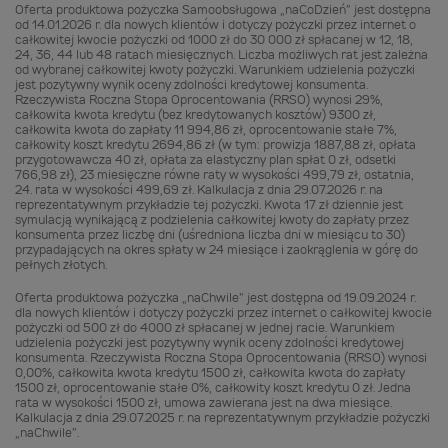
Oferta produktowa pożyczka Samoobsługowa „naCoDzień” jest dostępna
od 14.01.2026 r. dla nowych klientów i dotyczy pożyczki przez internet o
całkowitej kwocie pożyczki od 1000 zł do 30 000 zł spłacanej w 12, 18,
24, 36, 44 lub 48 ratach miesięcznych. Liczba możliwych rat jest zależna
od wybranej całkowitej kwoty pożyczki. Warunkiem udzielenia pożyczki
jest pozytywny wynik oceny zdolności kredytowej konsumenta.
Rzeczywista Roczna Stopa Oprocentowania (RRSO) wynosi 29%,
całkowita kwota kredytu (bez kredytowanych kosztów) 9300 zł,
całkowita kwota do zapłaty 11 994,86 zł, oprocentowanie stałe 7%,
całkowity koszt kredytu 2694,86 zł (w tym: prowizja 1887,88 zł, opłata
przygotowawcza 40 zł, opłata za elastyczny plan spłat 0 zł, odsetki
766,98 zł), 23 miesięczne równe raty w wysokości 499,79 zł, ostatnia,
24. rata w wysokości 499,69 zł. Kalkulacja z dnia 29.07.2026 r. na
reprezentatywnym przykładzie tej pożyczki. Kwota 17 zł dziennie jest
symulacją wynikającą z podzielenia całkowitej kwoty do zapłaty przez
konsumenta przez liczbę dni (uśredniona liczba dni w miesiącu to 30)
przypadających na okres spłaty w 24 miesiące i zaokrąglenia w górę do
pełnych złotych.
Oferta produktowa pożyczka „naChwile” jest dostępna od 19.09.2024 r.
dla nowych klientów i dotyczy pożyczki przez internet o całkowitej kwocie
pożyczki od 500 zł do 4000 zł spłacanej w jednej racie. Warunkiem
udzielenia pożyczki jest pozytywny wynik oceny zdolności kredytowej
konsumenta. Rzeczywista Roczna Stopa Oprocentowania (RRSO) wynosi
0,00%, całkowita kwota kredytu 1500 zł, całkowita kwota do zapłaty
1500 zł, oprocentowanie stałe 0%, całkowity koszt kredytu 0 zł. Jedna
rata w wysokości 1500 zł, umowa zawierana jest na dwa miesiące.
Kalkulacja z dnia 29.07.2025 r. na reprezentatywnym przykładzie pożyczki
„naChwile”.