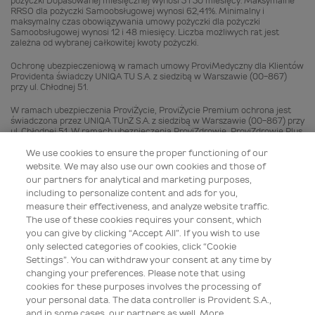
pożyczki Dopasowanej miesięcznej wynosi 3 i 30 miesięcy. Maksymalne
RRSO dla pożyczki Samoobsługowej wynosi 62,41%. Minimalny i
maksymalny czas obowiązywania umowy pożyczki dla pożyczki
Samoobsługowej wynosi 12 i 48 miesięcy. Liczba możliwych rat jest
zależna od wybranej całkowitej kwoty pożyczki.
Ochronę ubezpieczeniową w ramach umowy ProviMedyczny dla Klientów
Providenta świadczy UNIQA TU S.A. z siedzibą w Warszawie (00-867)
przy ul. Chłodnej 51.
W ramach ubezpieczenia ProviŻycie, ProviŻycie Premium ochrona jest
świadczona przez UNIQA TUnŻ S.A. z siedzibą w Warszawie (00-867) przy
ul. Chłodnej 51. W ramach ubezpieczenia ProviZdrowie, ProviZdrowie Plus
oraz w ramach Ubezpieczeń komunikacyjnych ochrona jest świadczona
przez UNIQA TU S.A. z siedzibą w Warszawie (00-867) przy ul. Chłodnej
We use cookies to ensure the proper functioning of our
51. W ramach ubezpieczenia ProviŻyj Zdrowo oraz ŻyjZdrowo Plus,
website. We may also use our own cookies and those of
ochrona jest świadczona przez UNIQA TUnŻ S.A. z siedzibą w Warszawie
our partners for analytical and marketing purposes,
(00-867) przy ul. Chłodnej 51 oraz przez UNIQA TU S.A. z siedzibą w
including to personalize content and ads for you,
Warszawie (00-867) przy ul. Chłodnej 51.
measure their effectiveness, and analyze website traffic.
Provident Polska SA jest agentem ubezpieczeniowym wpisanym do
The use of these cookies requires your consent, which
Rejestru Agentów Ubezpieczeniowych pod numerem RAU 11235060/A.
you can give by clicking “Accept All”. If you wish to use
only selected categories of cookies, click “Cookie
Provident Polska SA zajął 1 miejsce w kategorii Instytucja Pożyczkowa
Settings”. You can withdraw your consent at any time by
Roku Loan Magazine Awards 2024 w dniu 15.02.2024 r. Szczegóły są
dostępne na stronie: https://loanmagazine.pl/provident-polska-
changing your preferences. Please note that using
instytucja-pozyczkowa-roku-loan-magazine-awards-2024/. Nagroda
cookies for these purposes involves the processing of
przyznana przez podmiot niezależny od Provident Polska SA.
your personal data. The data controller is Provident S.A.,
and in some cases, our partners as well. More