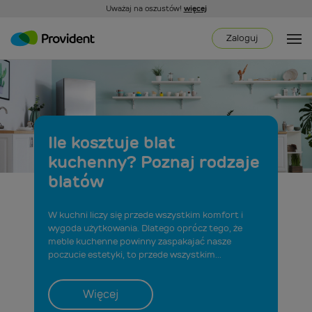
Uważaj na oszustów!
więcej
Zaloguj
Ile kosztuje blat
kuchenny? Poznaj rodzaje
blatów
W kuchni liczy się przede wszystkim komfort i
wygoda użytkowania. Dlatego oprócz tego, że
meble kuchenne powinny zaspakajać nasze
poczucie estetyki, to przede wszystkim...
Więcej