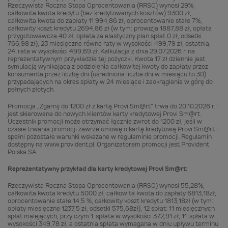
Rzeczywista Roczna Stopa Oprocentowania (RRSO) wynosi 29%,
całkowita kwota kredytu (bez kredytowanych kosztów) 9300 zł,
całkowita kwota do zapłaty 11 994,86 zł, oprocentowanie stałe 7%,
całkowity koszt kredytu 2694,86 zł (w tym: prowizja 1887,88 zł, opłata
przygotowawcza 40 zł, opłata za elastyczny plan spłat 0 zł, odsetki
766,98 zł), 23 miesięczne równe raty w wysokości 499,79 zł, ostatnia,
24. rata w wysokości 499,69 zł. Kalkulacja z dnia 29.07.2026 r. na
reprezentatywnym przykładzie tej pożyczki. Kwota 17 zł dziennie jest
symulacją wynikającą z podzielenia całkowitej kwoty do zapłaty przez
konsumenta przez liczbę dni (uśredniona liczba dni w miesiącu to 30)
przypadających na okres spłaty w 24 miesiące i zaokrąglenia w górę do
pełnych złotych.
Promocja „Zgarnij do 1200 zł z kartą Provi Sm@rt” trwa do 20.10.2026 r. i
jest skierowana do nowych klientów karty kredytowej Provi Sm@rt.
Uczestnik promocji może otrzymać łącznie zwrot do 1200 zł, jeśli w
czasie trwania promocji zawrze umowę o kartę kredytową Provi Sm@rt i
spełni pozostałe warunki wskazane w regulaminie promocji. Regulamin
dostępny na www.provident.pl. Organizatorem promocji jest Provident
Polska SA.
Reprezentatywny przykład dla karty kredytowej Provi Sm@rt:
Rzeczywista Roczna Stopa Oprocentowania (RRSO) wynosi 55,28%,
całkowita kwota kredytu 5000 zł, całkowita kwota do zapłaty 6813,18zł,
oprocentowanie stałe 14,5 %, całkowity koszt kredytu 1813,18zł (w tym:
opłaty miesięczne 1237,5 zł, odsetki 575,68zł), 12 spłat: 11 miesięcznych
spłat malejących, przy czym 1. spłata w wysokości 372,91 zł, 11. spłata w
wysokości 349,78 zł, a ostatnia spłata wymagana w dniu upływu terminu