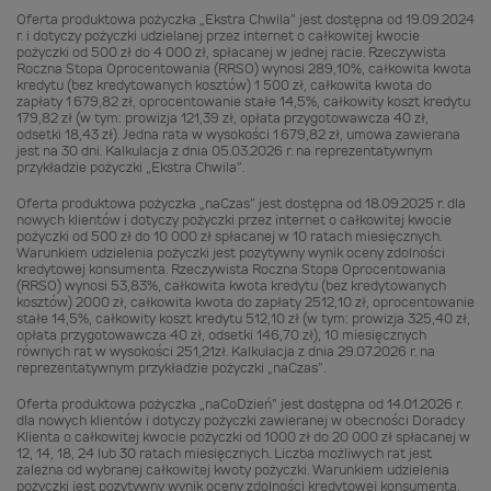
Oferta produktowa pożyczka „Ekstra Chwila” jest dostępna od 19.09.2024
r. i dotyczy pożyczki udzielanej przez internet o całkowitej kwocie
pożyczki od 500 zł do 4 000 zł, spłacanej w jednej racie. Rzeczywista
Roczna Stopa Oprocentowania (RRSO) wynosi 289,10%, całkowita kwota
kredytu (bez kredytowanych kosztów) 1 500 zł, całkowita kwota do
zapłaty 1 679,82 zł, oprocentowanie stałe 14,5%, całkowity koszt kredytu
179,82 zł (w tym: prowizja 121,39 zł, opłata przygotowawcza 40 zł,
odsetki 18,43 zł). Jedna rata w wysokości 1 679,82 zł, umowa zawierana
jest na 30 dni. Kalkulacja z dnia 05.03.2026 r. na reprezentatywnym
przykładzie pożyczki „Ekstra Chwila”.
Oferta produktowa pożyczka „naCzas” jest dostępna od 18.09.2025 r. dla
nowych klientów i dotyczy pożyczki przez internet o całkowitej kwocie
pożyczki od 500 zł do 10 000 zł spłacanej w 10 ratach miesięcznych.
Warunkiem udzielenia pożyczki jest pozytywny wynik oceny zdolności
kredytowej konsumenta. Rzeczywista Roczna Stopa Oprocentowania
(RRSO) wynosi 53,83%, całkowita kwota kredytu (bez kredytowanych
kosztów) 2000 zł, całkowita kwota do zapłaty 2512,10 zł, oprocentowanie
stałe 14,5%, całkowity koszt kredytu 512,10 zł (w tym: prowizja 325,40 zł,
opłata przygotowawcza 40 zł, odsetki 146,70 zł), 10 miesięcznych
równych rat w wysokości 251,21zł. Kalkulacja z dnia 29.07.2026 r. na
reprezentatywnym przykładzie pożyczki „naCzas”.
Oferta produktowa pożyczka „naCoDzień” jest dostępna od 14.01.2026 r.
dla nowych klientów i dotyczy pożyczki zawieranej w obecności Doradcy
Klienta o całkowitej kwocie pożyczki od 1000 zł do 20 000 zł spłacanej w
12, 14, 18, 24 lub 30 ratach miesięcznych. Liczba możliwych rat jest
zależna od wybranej całkowitej kwoty pożyczki. Warunkiem udzielenia
pożyczki jest pozytywny wynik oceny zdolności kredytowej konsumenta.