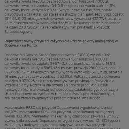
całkowita kwota kredytu (bez kredytowanych kosztów) 7 000 zł,
całkowita kwota do zapłaty 10410,3 zł, oprocentowanie stałe 14,5%,
całkowity koszt kredytu 3410,3zł (w tym: prowizja 616,73zł, opłata
przygotowawcza 40 zł, opłata za elastyczny plan spłat 1439,06zł, odsetki
1314,51zł), 23 miesięcznych równych rat w wysokości 433,77zł, ostatnia
24 miesięczna rata w wysokości 433,59zł. Kalkulacja została dokonana
na dzień 29.07.2026 r. na reprezentatywnym przykładzie Pożyczki
Samoobsługowej.
Reprezentatywny przykład Pożyczki dla Przedsiębiorcy miesięcznej w
Gotówce / na Konto:
Rzeczywista Roczna Stopa Oprocentowania (RRSO) wynosi 101%
całkowita kwota kredytu (bez kredytowanych kosztów) 6 000 zł,
całkowita kwota do zapłaty 9967,43zł, oprocentowanie stałe 14,5%,
całkowity koszt kredytu 3967,43zł (w tym: prowizja 2990,40 zł, odsetki
977,03 zł), 17 miesięcznych rat równych w wysokości 553,75 zł, ostatnia
18 miesięczna rata w wysokości 553,68zł. Kalkulacja została dokonana
na dzień 9.07.2026 r. na reprezentatywnym przykładzie Pożyczki dla
Przedsiębiorcy. Pożyczka dla przedsiębiorcy to produkt dla osób
fizycznych, które prowadzą jednoosobową działalność gospodarczą, a
środki finansowe otrzymane w ramach pożyczki przeznaczone są na
realizacje zadań związanych z przedmiotem tej działalności.
Maksymalne RRSO dla pożyczki Dopasowanej tygodniowej wynosi
182,37%. Maksymalne RRSO dla pożyczki Dopasowanej miesięcznej
wynosi 132,68%. Minimalny i maksymalny czas obowiązywania umowy
pożyczki dla pożyczki Dopasowanej tygodniowej wynosi 13 i 130 tygodni.
Minimalny i maksymalny czas obowiązywania umowy pożyczki dla