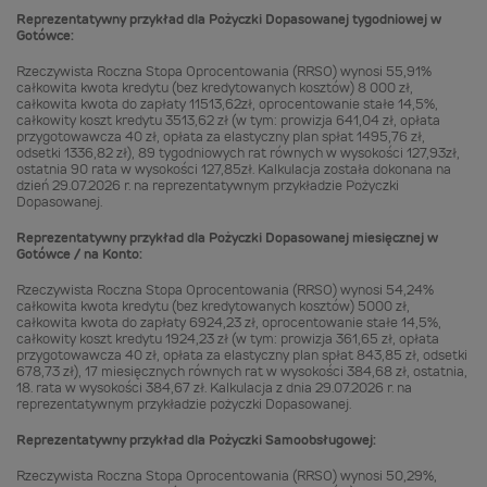
Reprezentatywny przykład dla Pożyczki Dopasowanej tygodniowej w
Gotówce:
Rzeczywista Roczna Stopa Oprocentowania (RRSO) wynosi 55,91%
całkowita kwota kredytu (bez kredytowanych kosztów) 8 000 zł,
całkowita kwota do zapłaty 11513,62zł, oprocentowanie stałe 14,5%,
całkowity koszt kredytu 3513,62 zł (w tym: prowizja 641,04 zł, opłata
przygotowawcza 40 zł, opłata za elastyczny plan spłat 1495,76 zł,
odsetki 1336,82 zł), 89 tygodniowych rat równych w wysokości 127,93zł,
ostatnia 90 rata w wysokości 127,85zł. Kalkulacja została dokonana na
dzień 29.07.2026 r. na reprezentatywnym przykładzie Pożyczki
Dopasowanej.
Reprezentatywny przykład dla Pożyczki Dopasowanej miesięcznej w
Gotówce / na Konto:
Rzeczywista Roczna Stopa Oprocentowania (RRSO) wynosi 54,24%
całkowita kwota kredytu (bez kredytowanych kosztów) 5000 zł,
całkowita kwota do zapłaty 6924,23 zł, oprocentowanie stałe 14,5%,
całkowity koszt kredytu 1924,23 zł (w tym: prowizja 361,65 zł, opłata
przygotowawcza 40 zł, opłata za elastyczny plan spłat 843,85 zł, odsetki
678,73 zł), 17 miesięcznych równych rat w wysokości 384,68 zł, ostatnia,
18. rata w wysokości 384,67 zł. Kalkulacja z dnia 29.07.2026 r. na
reprezentatywnym przykładzie pożyczki Dopasowanej.
Reprezentatywny przykład dla Pożyczki Samoobsługowej:
Rzeczywista Roczna Stopa Oprocentowania (RRSO) wynosi 50,29%,